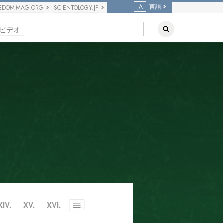
JA
言語
EDOM MAG.ORG
SCIENTOLOGY.JP
ビデオ
XIV.
XV.
XVI.
Toggle
menu