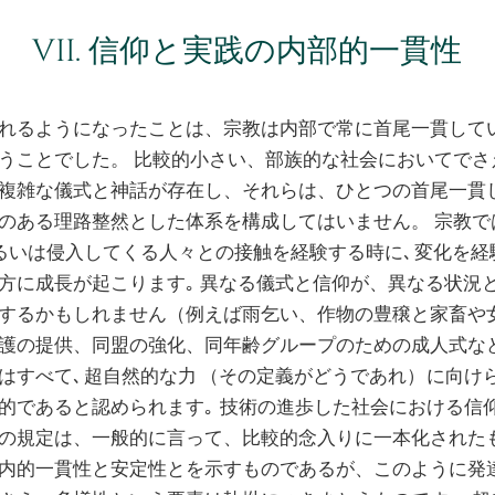
VII. 信仰と実践の内部的一貫性
れるようになったことは、宗教は内部で常に首尾一貫して
うことでした。 比較的小さい、部族的な社会においてでさ
複雑な儀式と神話が存在し、それらは、ひとつの首尾一貫
のある理路整然とした体系を構成してはいません。 宗教では
あるいは侵入してくる人々との接触を経験する時に､ 変化を経験
方に成長が起こります｡ 異なる儀式と信仰が、異なる状況
するかもしれません（例えば雨乞い、作物の豊穣と家畜や
護の提供、同盟の強化、同年齢グループのための成人式など
はすべて､ 超自然的な力 （その定義がどうであれ） に向けら
的であると認められます｡ 技術の進歩した社会における信
の規定は、一般的に言って、比較的念入りに一本化された
内的一貫性と安定性とを示すものであるが、このように発