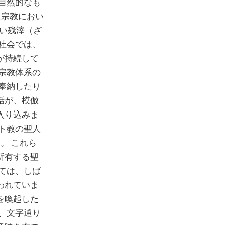
自然的なも
た宗教におい
ない残滓（ざ
社会では、
が持続して
宗教体系の
奉納したり
話が、模倣
入り込みま
ト教の聖人
。 これら
所有する聖
ては、しば
われていま
を喚起した
、文字通り