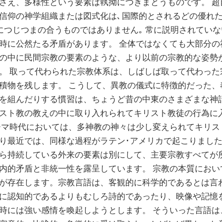
さえ、多様性という要素は執拗につきまとうものです。 超
信仰の神学組織または図式化は､ 国際的とされるどの優れ
全につじつまの合うものではありません｡ 常に説明されてい
時に公然たる矛盾があります。 全体ではなくても大部分の
の中に民間宗教の要素のような、より以前の宗教的な姿勢
。 取って代わられた宗教体系は、しばしば取って代わった
積物を残します。 こうして、異教の儀式に特徴的だった、
を組んだりする慣習は、ちょうど昔の中東のさまざまな神
スト教の教えの中に取り入れられてキリスト教徒の行為に
ーマ時代においては、多神教の神々は少し変えられてキリス
り最近では、同様な過程がラテン･アメリカで起こりました
ら持続している外来の要素は別にして、主要宗教すべてが
内的矛盾と非統一性を露呈しています。 宗教の本質におい
が存在します。宗教言語は、客観的に科学的であるとは言
に認知的であるよりもむしろ詩的であったり、映像や記憶
時には強い感情を喚起しようとします。 そういった言語は