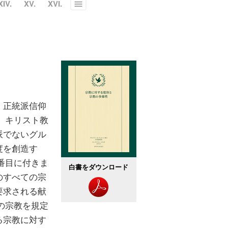
XIV.
XV.
XVI.
Toggle
menu
、正統派信仰
 キリスト教
派でないグル
度を創造す
番目に付きま
白書をダウンロード
のすべての宗
要求される献
の宗教を規定
る宗教に対す