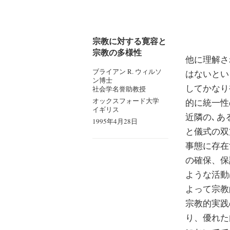
宗教に対する寛容と
宗教の多様性
他に理解さ
ブライアン R. ウィルソ
はないとい
ン博士
してかなり
社会学名誉助教授
オックスフォード大学
的に統一性
イギリス
近隣の､ 
1995年4月28日
と儀式の双
事態に存在
の確保、保
ような活動
よって宗教
宗教的実践
り、優れた