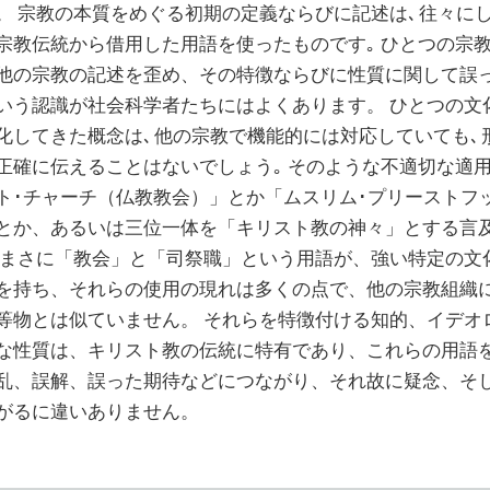
。 宗教の本質をめぐる初期の定義ならびに記述は､ 往々に
宗教伝統から借用した用語を使ったものです｡ ひとつの宗
他の宗教の記述を歪め、その特徴ならびに性質に関して誤
いう認識が社会科学者たちにはよくあります。 ひとつの文
化してきた概念は､ 他の宗教で機能的には対応していても､ 
正確に伝えることはないでしょう｡ そのような不適切な適
ト･チャーチ（仏教教会）」とか「ムスリム･プリーストフ
とか、あるいは三位一体を「キリスト教の神々」とする言
 まさに「教会」と「司祭職」という用語が、強い特定の文
を持ち、それらの使用の現れは多くの点で、他の宗教組織
等物とは似ていません。 それらを特徴付ける知的、イデオ
な性質は、キリスト教の伝統に特有であり、これらの用語
乱、誤解、誤った期待などにつながり、それ故に疑念、そ
がるに違いありません。