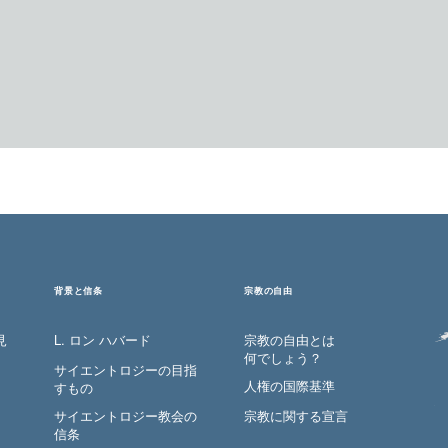
背景と信条
宗教の自由
見
L. ロン ハバード
宗教の自由とは
何でしょう？
サイエントロジーの目指
人権の国際基準
すもの
サイエントロジー教会の
宗教に関する宣言
信条