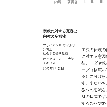
内容
前書き
I.
II.
III.
宗教に対する寛容と
宗教の多様性
ブライアン R. ウィルソ
主流の伝統の
ン博士
社会学名誉助教授
に対する意図
オックスフォード大学
徒、ユダヤ教
イギリス
1995年4月28日
ープ（幅広い
る）に分けら
す。すなわち
教への忠誠を
身の様式です
するのをやめ