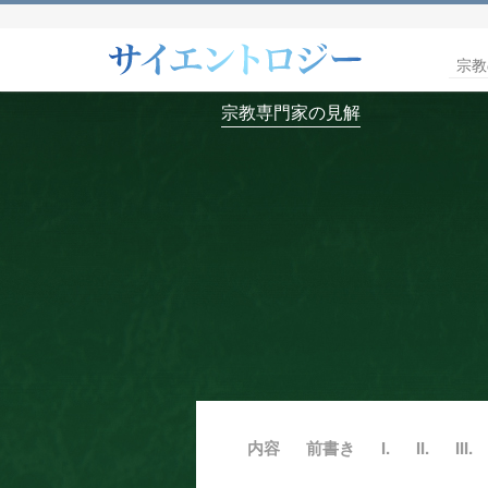
宗教
宗教専門家の見解
内容
前書き
I.
II.
III.