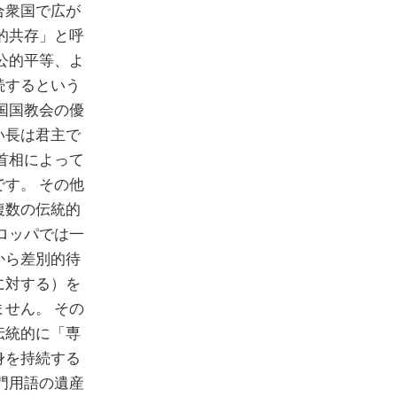
合衆国で広が
的共存」と呼
公的平等、よ
続するという
国国教会の優
い長は君主で
首相によって
す。 その他
複数の伝統的
ロッパでは一
から差別的待
に対する）を
せん。 その
伝統的に「専
身を持続する
門用語の遺産