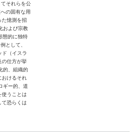
してそれらを公
教への固有な用
った憶測を招
化および宗教
形態的に独特
用例として、
ッド（イスラ
及の仕方が挙
化的、組織的
におけるそれ
ロギー的、道
を使うことは
して恐らくは