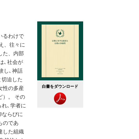
いるわけで
え、往々に
した、内部
､ 社会が
し､ 神話
と切迫した
白書をダウンロード
女性の多産
）。 その
れ､ 学者に
仰ならびに
ものであ
達した組織