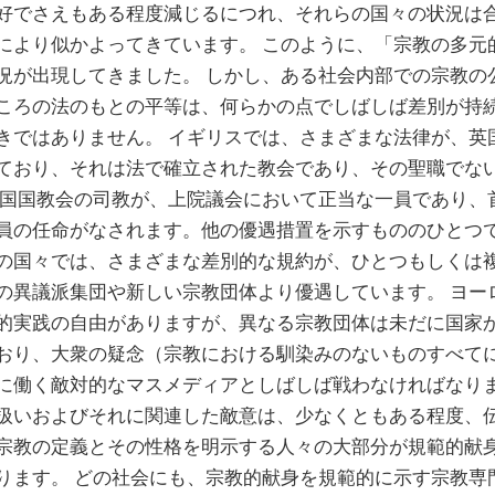
好でさえもある程度減じるにつれ、それらの国々の状況は
により似かよってきています。 このように、「宗教の多元
況が出現してきました。 しかし、ある社会内部での宗教の
ころの法のもとの平等は、何らかの点でしばしば差別が持
きではありません。 イギリスでは、さまざまな法律が、英
ており、それは法で確立された教会であり、その聖職でな
英国国教会の司教が、上院議会において正当な一員であり、
員の任命がなされます。他の優遇措置を示すもののひとつで
の国々では、さまざまな差別的な規約が、ひとつもしくは
の異議派集団や新しい宗教団体より優遇しています。 ヨー
的実践の自由がありますが、異なる宗教団体は未だに国家
おり、大衆の疑念（宗教における馴染みのないものすべて
に働く敵対的なマスメディアとしばしば戦わなければなりま
扱いおよびそれに関連した敵意は、少なくともある程度、
宗教の定義とその性格を明示する人々の大部分が規範的献
ります。 どの社会にも、宗教的献身を規範的に示す宗教専