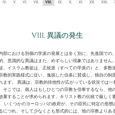
IV.
V.
VI.
VII.
VIII.
IX.
X.
XI.
XII.
XIII.
VIII. 異議の発生
内部における別個の学派の発展とは全く別に、先進国での
的、意識的な異議はまた、めずらしい現象ではありません。
徒、イスラム教徒は、正統派（すべての学派の）と、多数
宗教的実践様式に従い、逸脱した信条に賛成し、独自の制
れます。 異議は、宗教的排他性が広がっている状況では一
、そこでは、個人はもしひとつの宗教を信奉するなら、他
放棄することが求められます。キリスト教の伝統で厳しく
。 いくつかのヨーロッパの政府が、その臣民に特定の形態
るにつれ、そして少なくとも形式的には、他の宗教よりあ