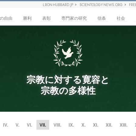
L RON HUBBARD.JP
SCIENTOLOGY NEWS.ORG
FRE
の自由
勝利
表彰
専門家の研究
信条
社会
宗教に対する寛容と
宗教の多様性
IV.
V.
VI.
VII.
VIII.
IX.
X.
XI.
XII.
XIII.