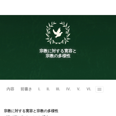
ル
型
メ
ニ
ュ
ー
宗教に対する寛容と
宗教の多様性
内容
前書き
I.
II.
III.
IV.
V.
VI.
Toggle
menu
宗教に対する寛容と宗教の多様性