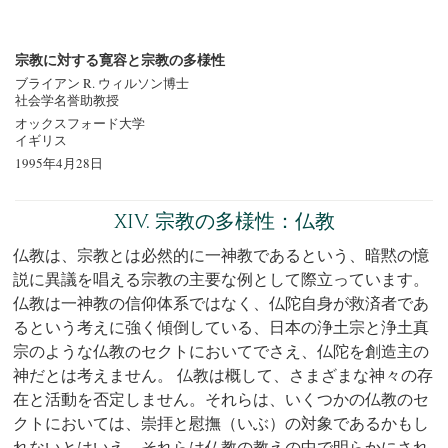
宗教に対する寛容と宗教の多様性
ブライアン R. ウィルソン博士
社会学名誉助教授
オックスフォード大学
イギリス
1995年4月28日
XIV. 宗教の多様性：仏教
仏教は、宗教とは必然的に一神教であるという、暗黙の憶
説に異議を唱える宗教の主要な例として際立っています。
仏教は一神教の信仰体系ではなく、仏陀自身が救済者であ
るという考えに強く傾倒している、日本の浄土宗と浄土真
宗のような仏教のセクトにおいてでさえ、仏陀を創造主の
神だとは考えません。 仏教は概して、さまざまな神々の存
在と活動を否定しません。それらは、いくつかの仏教のセ
クトにおいては、崇拝と慰撫（いぶ）の対象であるかもし
れないとはいえ、それらは仏教の教えの中で明らかにされ