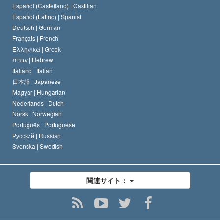
宗教に関する宣言
Español (Castellano) |
Castilian
デビッド･ミスキャベッジ
Español (Latino) |
Spanish
Deutsch |
German
Français |
French
Ελληνικά |
Greek
עברית |
Hebrew
Italiano |
Italian
日本語 |
Japanese
Magyar |
Hungarian
Nederlands |
Dutch
Norsk |
Norwegian
Português |
Portuguese
Русский |
Russian
Svenska |
Swedish
関連サイト：