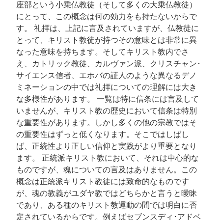
座部という小乗仏教徒（そして多くの大乗仏教徒）
にとって、この概念は何の効力をも持たないからで
す。 礼拝は、上記に言及されていますが、仏教徒に
とって、キリスト教徒が持つその意味とは非常に異
なった意味を持ちます。そしてキリスト教内でさ
え、カトリック教徒、カルヴァン派、クリスチャン･
サイエンス信者、エホバの証人のような異なるデノ
ミネーションの中では礼拝についての理解には大き
な多様性があります。 一覧は特に信条には言及して
いませんが、キリスト教の歴史において信条は特別
な重要性があります。しかし多くの他の宗教ではそ
の重要性はずっと低くなります。そこではしばし
ば、正統性より正しい信仰と実践がより重要となり
ます。 正統派キリスト教において、それは中心的な
ものですが、魂についての言及はありません。この
概念は正統派キリスト教徒には致命的なものです
が、魂の教義がユダヤ教ではどちらかと言うと曖昧
であり、ある種のキリスト教運動の間では明白に否
定されているからです。例えばセブンスディ･アドベ