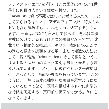
ンティストとエホバの証人（この団体はそれぞれ世
界中に何百万人という信者を持つ。また
「mortalists（魂は不死ではないと考える人たち）」と
して知られるキリスト･アデルフィアン派、詩人ミル
トンを含む清教徒も、これを明白に否定する）もい
ます。 一覧は地獄にも言及しておらず、それはユダ
ヤ教に欠けているもうひとつの項目だからです。 来
世という抽象的な概念が、キリスト教内部のふたつ
の異なる概念を調和させる単一または複数の方法と
して、魂の輪廻（reincarnation）そして復活というキ
リスト教のふたつの違った考えを満足させるよう言
及されています。しかし、仏教徒やヒンズー教徒は
少し違った形で、輪廻の教義を持っています。 この
ように、一覧は高度に抽象的な項目を示すようにな
っているだけでなく、宗教を構成するものに典型的
な特徴を同定する、実用的な便宜をはかるようにも
なっています。