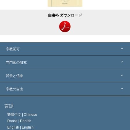
白書をダウンロード
宗教認可
アメリカ
専門家の研究
世界各地での認可
各分野の専門家による見解
背景と信条
主要な裁定
世界を代表する専門家
L. ロン ハバード
宗教の自由
サイエントロジーの目指すもの
宗教の自由とは
言語
何でしょう？
サイエントロジー教会の信条
繁體中文 |
Chinese
人権の国際基準
Dansk |
Danish
サイエントロジストの規律
English |
English