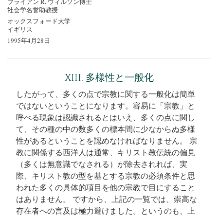
ブライアン R. ウィルソン博士
社会学名誉助教授
オックスフォード大学
イギリス
1995年4月28日
XIII. 多様性と一般化
したがって、多くの点で宗教に関する一般化は簡単
ではないということになります。容易に「宗教」と
呼べる現象は認識されるとはいえ、多くの点に関し
て、その種の中の数多くの標本間に少なからぬ多様
性があるということを認めなければなりません。 宗
教に関係する西洋人は通常、キリスト教伝統の偏見
（多くは無意識でなされる）が除去されれば、実
際、キリスト教の型を基とする宗教の必須条件と思
われた多くの具体的項目を他の宗教で目にすること
はありません。
ですから、上記の一覧では、崇高な
存在者への言及は極力避けました。というのも、上