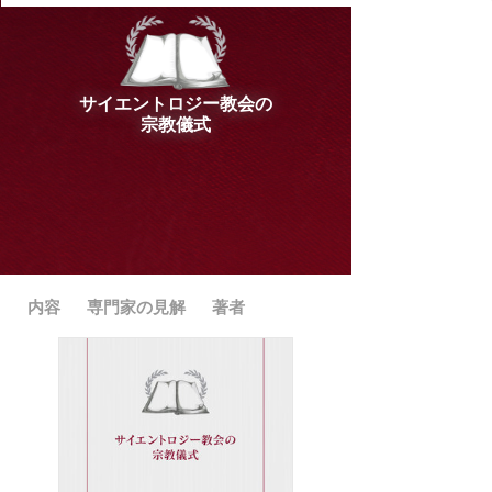
ル
型
メ
ニ
サイエントロジー教会の
ュ
宗教儀式
ー
内容
専門家の見解
著者