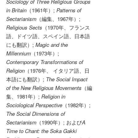
Sociology of Three Religious Groups
（1961年）;
in Britain
Patterns of
（編集、1967年）;
Sectarianism
（1970年、フランス
Religious Sects
語、ドイツ語、スペイン語、日本語
にも翻訳）;
Magic and the
（1973年）;
Millennium
Contemporary Transformations of
（1976年、 イタリア語、日
Religion
本語にも翻訳）;
The Social Impact
（編
of the New Religious Movements
集、1981年）;
Religion in
（1982年）;
Sociological Perspective
The Social Dimensions of
（1990年）; および
Sectarianism
A
Time to Chant: the Soka Gakki