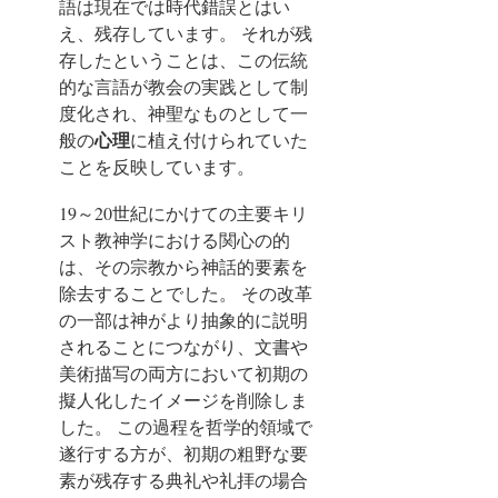
語は現在では時代錯誤とはい
え、残存しています。 それが残
存したということは、この伝統
的な言語が教会の実践として制
度化され、神聖なものとして一
心理
般の
に植え付けられていた
ことを反映しています。
19～20世紀にかけての主要キリ
スト教神学における関心の的
は、その宗教から神話的要素を
除去することでした。
その改革
の一部は神がより抽象的に説明
されることにつながり、文書や
美術描写の両方において初期の
擬人化したイメージを削除しま
した。 この過程を哲学的領域で
遂行する方が、初期の粗野な要
素が残存する典礼や礼拝の場合