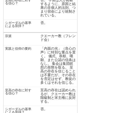
するように、原因と結
果の非個人的法則、つ
まり宿命により統制さ
れている。
否。
クエーカー教（フレン
ド会）
「内面の光」（良心の
声）に特別な重点を置
く。 儀式、恭順、嘆
願、また公認の信条は
なし。 集会は集団瞑
想の形態を取る。 至
高の存在を信じること
は不要だが、その存在
を否定はせず、教徒の
多くはそれを信じる。
至高の存在は認められ
るが、クエーカー教は
階級制と宋主権に反対
する。
否。