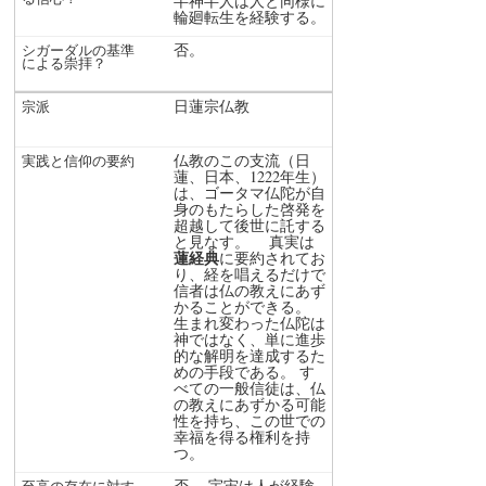
半神半人は人と同様に
輪廻転生を経験する。
否。
日蓮宗仏教
仏教のこの支流（日
蓮、日本、1222年生）
は、ゴータマ仏陀が自
身のもたらした啓発を
超越して後世に託する
と見なす。 真実は
蓮経典
に要約されてお
り、経を唱えるだけで
信者は仏の教えにあず
かることができる。
生まれ変わった仏陀は
神ではなく、単に進歩
的な解明を達成するた
めの手段である。 す
べての一般信徒は、仏
の教えにあずかる可能
性を持ち、この世での
幸福を得る権利を持
つ。
否。 宇宙は人が経験