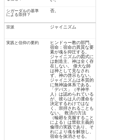
否。
ジャイニズム
ヒンドゥー教の部門。
宿命：宿命の異質な要
素が魂を抑圧する。
ジャイニズムの図式に
は創造主、神は全く存
在しない。 偉大な師
は神として見なされ
ず、神の啓示もない。
ジャイニズムは本質的
に無神論体系である。
「デバス」（半神半
人）は認められている
が、彼らは人の運命を
決定するわけではな
く、崇拝されることも
ない。 救済の方法
（輪廻を克服すること
による）は禁欲主義的
倫理の実践であり、そ
れにより魂を解放し、
宿命を抹消させる。