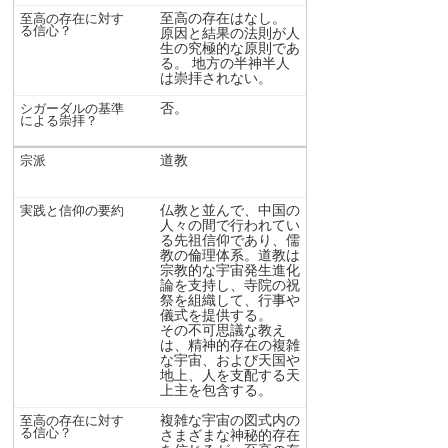
至高の存在はなし。
原因と結果の法則が人
生の究極的な原則であ
る。 地方の半神半人
は崇拝されない。
否。
道教
仏教と並んで、中国の
人々の間で行われてい
る先祖信仰であり、儒
教の倫理体系。道教は
宗教的な宇宙発生進化
論を支持し、寺院の祝
祭を組織して、行事や
儀式を提供する。
その不可思議な教え
は、精神的存在の複雑
な宇宙、および天国や
地上、人を支配する天
上主を包含する。
複雑な宇宙の図式内の
さまざまな神秘的存在