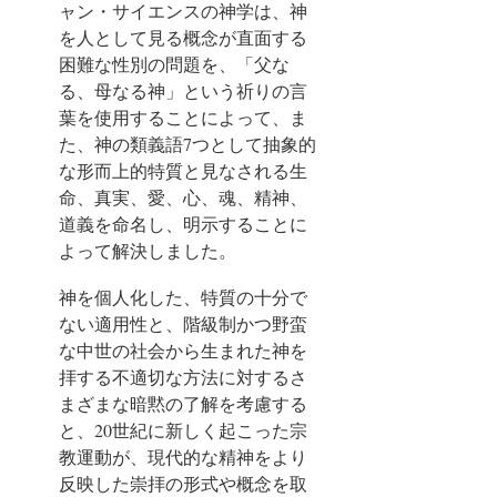
ャン・サイエンスの神学は、神
を人として見る概念が直面する
困難な性別の問題を、「父な
る、母なる神」という祈りの言
葉を使用することによって、ま
た、神の類義語7つとして抽象的
な形而上的特質と見なされる生
命、真実、愛、心、魂、精神、
道義を命名し、明示することに
よって解決しました。
神を個人化した、特質の十分で
ない適用性と、階級制かつ野蛮
な中世の社会から生まれた神を
拝する不適切な方法に対するさ
まざまな暗黙の了解を考慮する
と、20世紀に新しく起こった宗
教運動が、現代的な精神をより
反映した崇拝の形式や概念を取