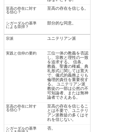
至高の存在を信じる。
部分的な同意。
ユニテリアン派
三位一体の教義を否認
し、宗教と理性の一致
を追求する。 信条、
教義、聖書の権威、典
礼形式に関しては寛大
で、儀式的義務よりも
倫理的責任を重要視す
る。 ユニテリアン派
教徒の一部は公然の不
可知論者、または無神
論者でさえある。
至高の存在を信じるこ
とは不要で、ユニテリ
アン派教徒の多くはそ
れを信じない。
否。