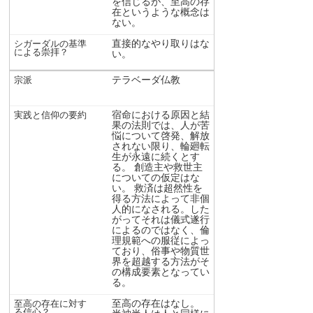
を信じるが、至高の存
在というような概念は
ない。
直接的なやり取りはな
い。
テラベーダ仏教
宿命における原因と結
果の法則では、人が苦
悩について啓発、解放
されない限り、輪廻転
生が永遠に続くとす
る。 創造主や救世主
についての仮定はな
い。 救済は超然性を
得る方法によって非個
人的になされる。した
がってそれは儀式遂行
によるのではなく、倫
理規範への服従によっ
ており、俗事や物質世
界を超越する方法がそ
の構成要素となってい
る。
至高の存在はなし。