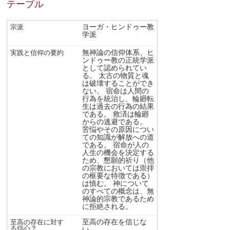
テーブル
ヨーガ・ヒンドゥー教
学派
無神論の信仰体系、ヒ
ンドゥー教の正統学派
として認められてい
る。 太古の物質と魂
は破壊することができ
ない。 宿命は人間の
行為を統治し、輪廻転
生は過去の行為の結果
である。 救済は輪廻
からの逃避である。
苦悩やその原因につい
ての知識が解放への道
である。 宿命が人の
人生の機会を決定する
ため、懇願的祈り（他
の宗教においては崇拝
の枢要な特徴である）
は慎む。 神について
のすべての概念は、無
神論的宗教であるため
に拒絶される。
至高の存在を信じな
い。