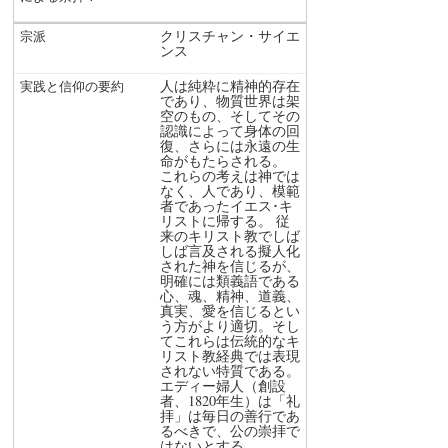
クリスチャン・サイエ
ンス
人は純粋に精神的存在
であり、物質世界は架
空のもの、そしてその
認識によって身体の回
復、さらには永遠の生
命がもたらされる。
これらの考えは神では
なく、人であり、模範
者であったイエス･キ
リストに帰する。 従
来のキリスト教でしば
しば言及される擬人化
された神を信じるが、
明確には類義語である
心、魂、精神、道義、
真実、愛を信じるとい
う方がより適切。そし
てこれらは伝統的なキ
リスト教経典では表現
されない特質である。
エディー婦人（創設
者、1820年生）は「礼
拝」は毎日の善行であ
るべきで、公の崇拝で
はないとする。