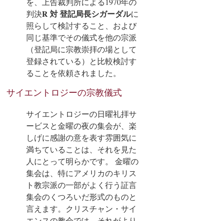
を、上告裁判所による1970年の
R 対 登記局長シガーダル
判決
に
照らして検討すること、および
同じ基準でその儀式を他の宗派
（登記局に宗教崇拝の場として
登録されている）と比較検討す
ることを依頼されました。
サイエントロジーの宗教儀式
サイエントロジーの日曜礼拝サ
ービスと金曜の夜の集会が、楽
しげに感謝の意を表す雰囲気に
満ちていることは、それを見た
人にとって明らかです。
金曜の
集会は、特にアメリカのキリス
ト教宗派の一部がよく行う証言
集会のくつろいだ形式のものと
言えます。クリスチャン・サイ
エンスの教会では、それがより