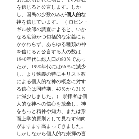
を信じると公言します。しか
個人的な
し、国民の少数のみが
神を信じています。 （ ロビン・
ギル牧師の調査によると、いか
なる広範かつ包括的な定義にも
かかわらず、あらゆる種類の神
を信じると公言する人の数は
1940年代に総人口の80％であっ
たが、1990年代には66％に減少
し、より狭義の特にキリスト教
による個人的な神の概念に対す
る信心は同時期、43％から31％
に減少しました。） 崇拝者は個
人的な神への信心を放棄し、神
をもっと精神や知力、または形
而上学的原則として見なす傾向
がますます高まってきました。
しかしながら個人的な崇拝の言