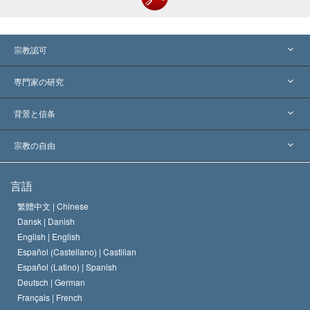
宗教認可
アメリカ
専門家の研究
世界各地での認可
各分野の専門家による見解
背景と信条
主要な裁定
世界を代表する専門家
L. ロン ハバード
宗教の自由
サイエントロジーの目指すもの
宗教の自由とは
言語
何でしょう？
サイエントロジー教会の信条
繁體中文 |
Chinese
人権の国際基準
Dansk |
Danish
サイエントロジストの規律
English |
English
宗教に関する宣言
Español (Castellano) |
Castilian
デビッド･ミスキャベッジ
Español (Latino) |
Spanish
Deutsch |
German
Français |
French