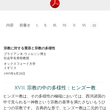
内容
前書き
I.
II.
III.
IV.
V.
VI.
Toggle
menu
宗教に対する寛容と宗教の多様性
ブライアン R. ウィルソン博士
社会学名誉助教授
オックスフォード大学
イギリス
1995年4月28日
XVII. 宗教の中の多様性：ヒンズー教
ヒンズー教は、その多様性の極端においては、西洋諸国の
中で見られる一神教という宗教の基準を満たさないもうひ
とつの宗教です。 古典的な形で、ヒンズー教は二元的では