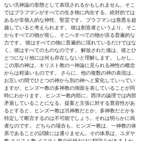
ない汎神論の形態として表現されるかもしれません。そこ
ではブラフマンがすべての生き物に内在する、絶対的では
あるが非個人的な神性、聖霊です。 ブラフマンは善悪を超
越していると考えられます。 彼は創造者というより、そこ
からすべての物が発し、そこへすべての物が戻る普遍的な
力です。 彼はすべての物に普遍的に現れているだけではな
く、彼はすべてのものなのです。 解放された魂は、彼とひ
とつになり他には何も存在しないと理解します。 しかし、
この形の神は、キリスト教の一神論に見られる神性の概念
からは程遠いものです。 さらに、他の複数の神の表現は、
お互いの間でひとつの神から別の神へと変化していってい
ますが、ヒンズー教の多神教の側面を表していることが同
時にわかります。 ヒンズー教内部に、西洋の論理では内部
矛盾していることになる、提案と主張に対する寛容性があ
るとすると、ヒンズー教は汎神教だとか、多神教だとかを
特定して断言するのは不可能でしょう。それは明らかに両
者なのです。 どちらの場合も、ヒンズー教は、一神教の体
系であることの試験には通りません。その体系は、ユダヤ
教-キリスト教-イスラム教の伝統だけに馴染みがある人か