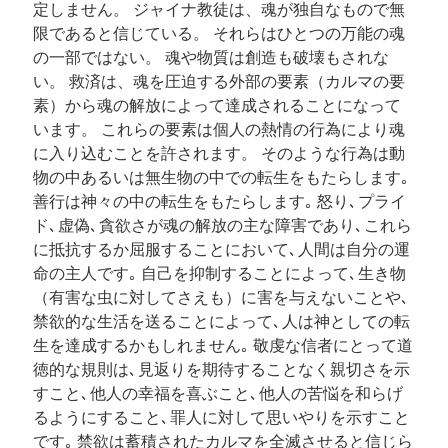
定しません。
ジャイナ教徒は、魂が独自なもので無
限であると信じている。 それらはひとつの万能の魂
の一部ではない。 魂や物質は創造も破壊もされな
い。 救済は、魂を圧迫する外部の要素（カルマの要
素）から魂の解放によって達成されることになって
います。 これらの要素は個人の熱情の行為により魂
に入り込むことを許されます。 そのような行為は動
物の中あるいは無生物の中での転生をもたらします｡
善行は神々の中の転生をもたらします｡
怒り､ プライ
ド､ 虚偽､ 貪欲さが魂の解放の主な障害であり､ これら
に抵抗するか屈服することにおいて､ 人間は自分の運
命の主人です｡ 自己を抑制することによって､ 生き物
（有害な虫に対してさえも）に害を与えないことや､
禁欲的な生活を送ることによって､ 人は神としての転
生を達成するかもしれません｡
敬虔な信者にとって道
徳的な規則は､ 見返りを期待することなく親切さを示
すこと､ 他人の幸福を喜ぶこと､ 他人の苦悩を和らげ
るようにすること､ 罪人に対して思いやりを示すこと
です｡ 禁欲は蓄積されたカルマを全滅させると信じら