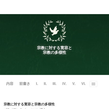
ル
型
メ
ニ
ュ
ー
宗教に対する寛容と
宗教の多様性
内容
前書き
I.
II.
III.
IV.
V.
VI.
Toggle
menu
宗教に対する寛容と宗教の多様性