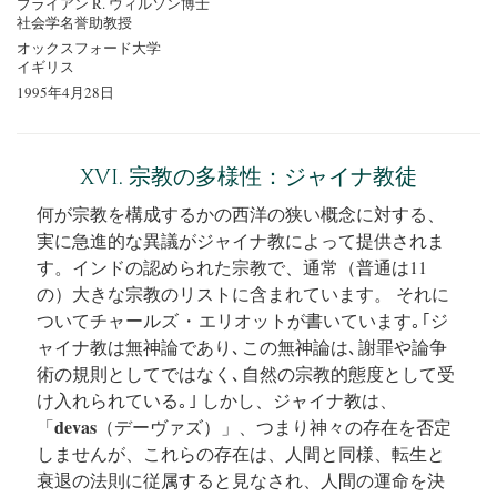
ブライアン R. ウィルソン博士
社会学名誉助教授
オックスフォード大学
イギリス
1995年4月28日
XVI. 宗教の多様性：ジャイナ教徒
何が宗教を構成するかの西洋の狭い概念に対する、
実に急進的な異議がジャイナ教によって提供されま
す。インドの認められた宗教で、通常（普通は11
の）大きな宗教のリストに含まれています。 それに
ついてチャールズ ・ エリオットが書いています｡ ｢ジ
ャイナ教は無神論であり､ この無神論は､ 謝罪や論争
術の規則としてではなく､ 自然の宗教的態度として受
け入れられている｡ ｣ しかし、ジャイナ教は、
devas
「
（デーヴァズ）」、つまり神々の存在を否定
しませんが、これらの存在は、人間と同様、転生と
衰退の法則に従属すると見なされ、人間の運命を決