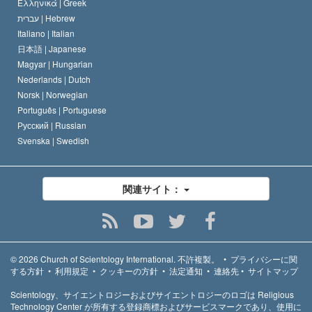
Ελληνικά |
Greek
עברית |
Hebrew
Italiano |
Italian
日本語 |
Japanese
Magyar |
Hungarian
Nederlands |
Dutch
Norsk |
Norwegian
Português |
Portuguese
Русский |
Russian
Svenska |
Swedish
関連サイト：
© 2026
Church of Scientology International.
不許複製。
•
プライバシーに関
する方針
•
利用規定
•
クッキーの方針
•
法定通知
•
連絡先
•
サイトマップ
Scientology、サイエントロジーおよびサイエントロジーのロゴは Religious
Technology Center が所有する登録商標およびサービスマークであり、使用に