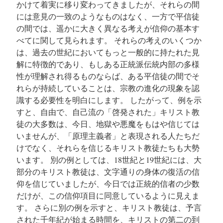
かけて着実に移り変わってきましたが、それらの間
には意見の一致のようなものはなく、一方で平信徒
の間では、遥かに大きく異なる考えが信仰の基本す
べてに関して見られます。 それらの考えのいくつか
は、過去の世紀においてもっと一般的に持たれた見
解に特徴的であり、もしある正統派伝統内部の多様
性が理解され得るものならば、ある平信徒の間でそ
れらが持続していることは、宗教の進化の現象を認
識する必要性を明白にします。 したがって、例を示
すと、自由で、自己流の「啓発された」キリスト教
徒の大多数は、今日、地獄や悪魔をもはや信じては
いませんが、「原理主義者」と表現される人たちだ
けでなく、それらを信じるキリスト教徒たちも大勢
います。 別の例としては、18世紀と19世紀には、大
部分のキリスト教徒は、文字通りの身体の復活の信
仰を信じていましたが、今日では正統的信者の少数
だけが、この信仰項目に同意しているように見えま
す。 さらに別の例を示すと、キリスト教徒は、予言
された千年紀が始まる時間を、キリストの第二の到