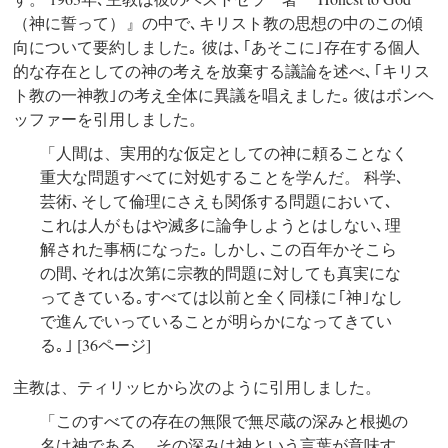
（神に誓って） 』の中で､ キリスト教の思想の中のこの傾
向について要約しました｡
彼は､ ｢あそこに｣ 存在する個人
的な存在としての神の考えを放棄する議論を述べ､ ｢キリス
ト教の一神教｣ の考え全体に異議を唱えました｡ 彼はボンヘ
ッファーを引用しました。
「人間は、実用的な仮定としての神に頼ることなく
重大な問題すべてに対処することを学んだ。 科学､
芸術､ そして倫理にさえも関係する問題において､
これは人がもはや滅多に論争しようとはしない､ 理
解された事柄になった｡ しかし､ この百年かそこら
の間､ それは次第に宗教的問題に対しても真実にな
ってきている｡ すべては以前と全く同様に ｢神｣ なし
で進んでいっていることが明らかになってきてい
る｡ ｣ [36ページ]
主教は、ティリッヒから次のように引用しました。
「このすべての存在の無限で無尽蔵の深みと根拠の
名は神である。 その深みは神という言葉が意味す