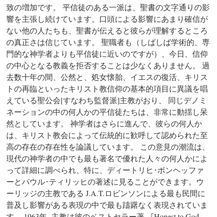
致の増加です。 平信徒のある一派は、聖書の文字通りの影
響を主張し続けています。口頭による影響にあまり確信が
ない他の人たちも、聖書が伝えると彼らが理解するところ
の真正さは信じています。 聖職者も（しばしば学術的、専
門的な神学者よりも平信徒に近いのですが）、今日、信仰
の中心となる教義を拒否することは少なくありません。 過
去数十年の間、公然と、処女懐胎、イエスの復活、キリス
トの再臨といったキリスト教信仰の基本的項目に異議を唱
えている聖公会[すなわち監督派]主教がおり、 同じデノミ
ネーションの中の何人かの平信徒たちは、非常に動揺し呆
然としています。 神学者はさらに進んで、彼らの何人か
は、キリスト教会によって伝統的に歓呼して認められた至
高の存在の存在性を論議しています。 この意見の潮流は、
現代の神学者の中でも最も著名で優れた人々の何人かによ
って詳細に調べられ、特に、ディートリヒ･ボンヘッファ
ーとパウル･ティリッヒの著述に見ることができます。ウ
ーリッジの主教である J.A.T.ロビンソンによる最も民間に
普及し影響がある表現の中で最も躊躇なく表現されていま
す。 1963年､ 主教は彼のベストセラー著 『Honest to God