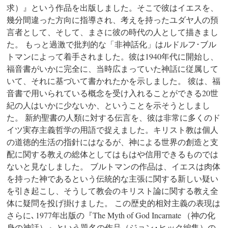
求）』
という作品を出版しました。そこで彼はイエスを、
幾分間違った方向に指導され、考えを持ったユダヤ人の預
言者として、そして、まさに彼の時代の人として描きまし
た。 もっと過激で批判的な「非神話化」はルドルフ･ブル
トマンによって着手されました。彼は1940年代に開始し、
福音書がいかに完全に、当時広まっていた神話に従属して
いて、それに基づいて書かれたかを示しました。 彼は、福
音書で用いられている概念を受け入れることができる20世
紀の人はいかに少ないか、ということを示そうとしまし
た。 新約聖書の人類に対する伝言を、彼は非常に多くのド
イツ実存主義哲学の用語で捉えました。キリスト教は個人
の道徳的生活の指針にはなるが、神による世界の創造と支
配に関する教えの総体としてはもはや信用できるものでは
ないと見なしました。 ブルトマンの作品は、イエスは肉体
を持った神であるという伝統的な主張に関する新しい疑い
を引き起こし、そうして教会のキリスト論に関する教え全
体に疑問を投げ掛けました。 この歴史的相対主義の表現は
さらに､ 1977年出版の『The Myth of God Incarnate （神の化
身の神話） 』という題名の作品（ジョン ･ ヒック編集）の