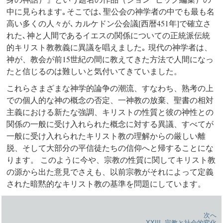
中に見られます｡ そこでは､ 聖公会の神学者の中でも最も名
高い多くの人々が､ カルケドン公会議[西暦451年]で確立さ
れた､ 神と人間であるイエスの関係についての正統派伝統
的キリスト教教義に異議を唱えました｡
現代の神学者は、
神が、教会が前15世紀の間に教えてきた方法で人間になっ
たと信じるのは難しいと気付いてきていました。
これらさまざまな神学的論争の潮流、すなわち、熟考の上
での個人的な神の概念の否定、一神教の放棄、聖書の相対
主義における新たな強調、キリストの性質と彼の神性との
関係の一般に受け入れられた概念に対する異議、すべてが
一般に受け入れられたキリスト教の理解からの厳しい離
脱、そして大部分の平信徒たちの信仰へと帰することにな
ります。 このように今や、宗教の性質に関してキリスト教
の源から出た意見でさえも、以前宗教がそれによって定義
された暗黙的なキリスト教の基準を問題にしています。
次へ
XXIII. 宗教と社会的変化