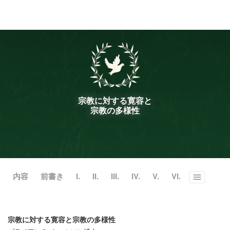
ル
型
メ
ニ
ュ
ー
宗教に対する寛容と
宗教の多様性
内容
前書き
I.
II.
III.
IV.
V.
VI.
Toggle
menu
宗教に対する寛容と宗教の多様性