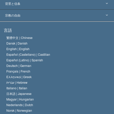
世界各地での認可
各分野の専門家による見解
背景と信条
主要な裁定
世界を代表する専門家
L. ロン ハバード
宗教の自由
サイエントロジーの目指すもの
宗教の自由とは
言語
何でしょう？
サイエントロジー教会の信条
繁體中文 |
Chinese
人権の国際基準
Dansk |
Danish
サイエントロジストの規律
English |
English
宗教に関する宣言
Español (Castellano) |
Castilian
デビッド･ミスキャベッジ
Español (Latino) |
Spanish
Deutsch |
German
Français |
French
Ελληνικά |
Greek
עברית |
Hebrew
Italiano |
Italian
日本語 |
Japanese
Magyar |
Hungarian
Nederlands |
Dutch
Norsk |
Norwegian