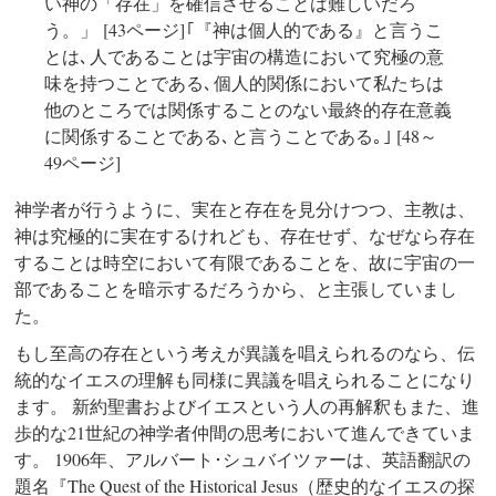
い神の「存在」を確信させることは難しいだろ
う。」
[43ページ] ｢『神は個人的である』と言うこ
とは､ 人であることは宇宙の構造において究極の意
味を持つことである､ 個人的関係において私たちは
他のところでは関係することのない最終的存在意義
に関係することである､ と言うことである｡ ｣ [48～
49ページ]
神学者が行うように、実在と存在を見分けつつ、主教は、
神は究極的に実在するけれども、存在せず、なぜなら存在
することは時空において有限であることを、故に宇宙の一
部であることを暗示するだろうから、と主張していまし
た。
もし至高の存在という考えが異議を唱えられるのなら、伝
統的なイエスの理解も同様に異議を唱えられることになり
ます。 新約聖書およびイエスという人の再解釈もまた、進
歩的な21世紀の神学者仲間の思考において進んできていま
す。 1906年、アルバート･シュバイツァーは、英語翻訳の
題名『The Quest of the Historical Jesus（歴史的なイエスの探