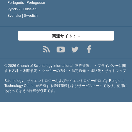
Português |
Portuguese
Русский |
Russian
Svenska |
Swedish
関連サイト：
© 2026
Church of Scientology International.
不許複製。
•
プライバシーに関
する方針
•
利用規定
•
クッキーの方針
•
法定通知
•
連絡先
•
サイトマップ
Scientology、サイエントロジーおよびサイエントロジーのロゴは Religious
Technology Center が所有する登録商標およびサービスマークであり、使用に
あたってはその許可が必要です。