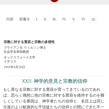
内容
前書き
I.
II.
III.
IV.
V.
VI.
Toggle
menu
宗教に対する寛容と宗教の多様性
ブライアン R. ウィルソン博士
社会学名誉助教授
オックスフォード大学
イギリス
1995年4月28日
XXII. 神学的意見と宗教的信仰
もし異なる宗教に対する寛容が育ってきているのであれ
ば、恐らく偶然に他の宗教に対する寛容を維持するのを難
しくしている要因は、神学者たちの信仰と、名目上は同じ
分派のより献身的な平信徒たちの信仰との間にできた不一