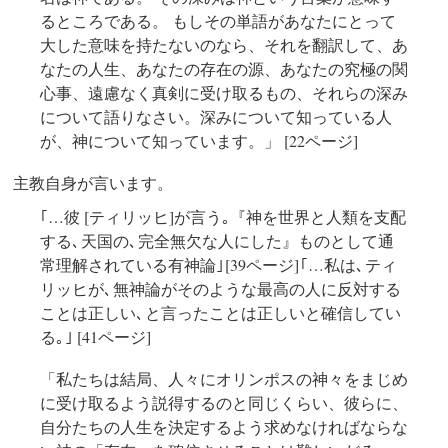
るところである。 もしその単語があなたにとって
大した意味を持たないのなら、それを翻訳して、あ
なたの人生、あなたの存在の源、あなたの究極の関
心事、遠慮なく真剣に受け取るもの、それらの深み
について語りなさい。深みについて知っている人
が、神について知っています。」 [22ページ]
主教自身が言います。
｢…彼 [ティリッヒ]が言う｡『神を世界と人類を支配
する､ 天国の､ 完全無欠な人にした』ものとして通
常理解されている有神論｣ [39ページ] ｢…私は､ ティ
リッヒが､ 無神論がそのような最高の人に反対する
ことは正しい､ と言ったことは正しいと確信してい
る｡ ｣ [41ページ]
「私たちは結局、人々にオリンポスの神々をまじめ
に受け取るよう説得するのと同じくらい、彼らに、
自分たちの人生を決定するよう求めなければならな