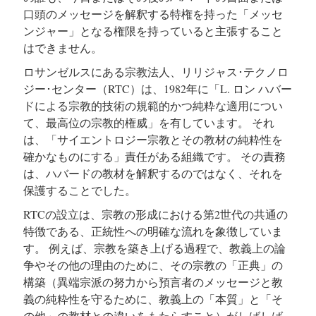
口頭のメッセージを解釈する特権を持った「メッセ
ンジャー」となる権限を持っていると主張すること
はできません。
ロサンゼルスにある宗教法人、リリジャス･テクノロ
ジー･センター（RTC）は、1982年に「L. ロン ハバー
ドによる宗教的技術の規範的かつ純粋な適用につい
て、最高位の宗教的権威」を有しています。 それ
は、「サイエントロジー宗教とその教材の純粋性を
確かなものにする」責任がある組織です。 その責務
は、ハバードの教材を解釈するのではなく、それを
保護することでした。
RTCの設立は、宗教の形成における第2世代の共通の
特徴である、正統性への明確な流れを象徴していま
す。 例えば、宗教を築き上げる過程で、教義上の論
争やその他の理由のために、その宗教の「正典」の
構築（異端宗派の努力から預言者のメッセージと教
義の純粋性を守るために、教義上の「本質」と「そ
の他」の教材との違いをもたらすこと）がしばしば