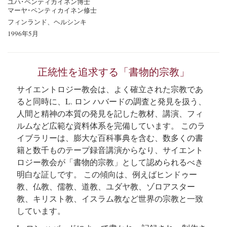
ユハ･ペンティカイネン博士
マーヤ･ペンティカイネン修士
フィンランド、ヘルシンキ
1996年5月
正統性を追求する「書物的宗教」
サイエントロジー教会は、よく確立された宗教であ
ると同時に、L. ロン ハバードの調査と発見を扱う、
人間と精神の本質の発見を記した教材、講演、フィ
ルムなど広範な資料体系を完備しています。 このラ
イブラリーは、膨大な百科事典を含む、数多くの書
籍と数千ものテープ録音講演からなり、サイエント
ロジー教会が「書物的宗教」として認められるべき
明白な証しです。 この傾向は、例えばヒンドゥー
教、仏教、儒教、道教、ユダヤ教、ゾロアスター
教、キリスト教、イスラム教など世界の宗教と一致
しています。