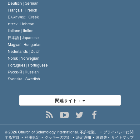
Deutsch |
German
Français |
French
Ελληνικά |
Greek
עברית |
Hebrew
Italiano |
Italian
日本語 |
Japanese
Magyar |
Hungarian
Nederlands |
Dutch
Norsk |
Norwegian
Português |
Portuguese
Русский |
Russian
Svenska |
Swedish
関連サイト：
© 2026
Church of Scientology International.
不許複製。
•
プライバシーに関
する方針
•
利用規定
•
クッキーの方針
•
法定通知
•
連絡先
•
サイトマップ