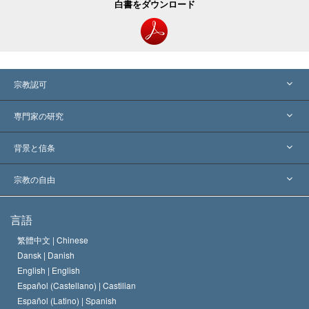
白書をダウンロード
宗教認可
アメリカ
専門家の研究
世界各地での認可
各分野の専門家による見解
背景と信条
主要な裁定
世界を代表する専門家
L. ロン ハバード
宗教の自由
サイエントロジーの目指すもの
宗教の自由とは
言語
何でしょう？
サイエントロジー教会の信条
繁體中文 |
Chinese
人権の国際基準
Dansk |
Danish
サイエントロジストの規律
English |
English
宗教に関する宣言
Español (Castellano) |
Castilian
デビッド･ミスキャベッジ
Español (Latino) |
Spanish