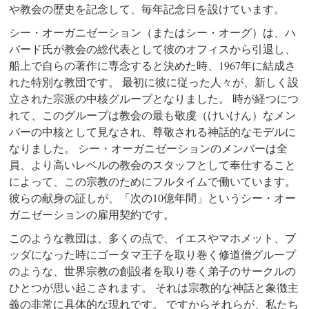
や教会の歴史を記念して、毎年記念日を設けています。
シー・オーガニゼーション（またはシー・オーグ）は、ハ
バード氏が教会の総代表として彼のオフィスから引退し、
船上で自らの著作に専念すると決めた時、1967年に結成さ
れた特別な教団です。 最初に彼に従った人々が、新しく設
立された宗派の中核グループとなりました。 時が経つにつ
れて、このグループは教会の最も敬虔（けいけん）なメン
バーの中核として見なされ、尊敬される神話的なモデルに
なりました。 シー・オーガニゼーションのメンバーは全
員、より高いレベルの教会のスタッフとして奉仕すること
によって、この宗教のためにフルタイムで働いています。
彼らの献身の証しが、「次の10億年間」というシー・オー
ガニゼーションの雇用契約です。
このような教団は、多くの点で、イエスやマホメット、ブ
ッダになった時にゴータマ王子を取り巻く修道僧グループ
のような、世界宗教の創設者を取り巻く弟子のサークルの
ひとつが思い起こされます。 それは宗教的な神話と象徴主
義の非常に具体的な現れです。 ですからそれらが、私たち