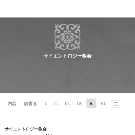
ル
型
メ
ニ
ュ
ー
サイエントロジー教会
内容
前書き
I.
II.
III.
IV.
V.
VI.
Toggle
menu
サイエントロジー教会