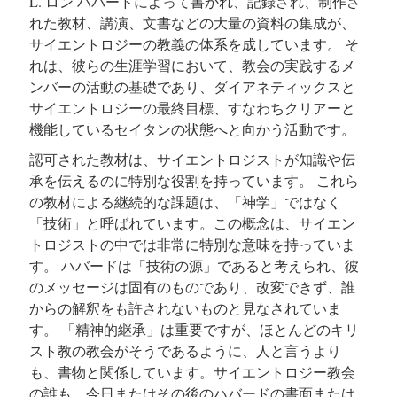
L. ロン ハバードによって書かれ、記録され、制作さ
れた教材、講演、文書などの大量の資料の集成が、
サイエントロジーの教義の体系を成しています。 そ
れは、彼らの生涯学習において、教会の実践するメ
ンバーの活動の基礎であり、ダイアネティックスと
サイエントロジーの最終目標、すなわちクリアーと
機能しているセイタンの状態へと向かう活動です。
認可された教材は、サイエントロジストが知識や伝
承を伝えるのに特別な役割を持っています。 これら
の教材による継続的な課題は、「神学」ではなく
「技術」と呼ばれています。この概念は、サイエン
トロジストの中では非常に特別な意味を持っていま
す。 ハバードは「技術の源」であると考えられ、彼
のメッセージは固有のものであり、改変できず、誰
からの解釈をも許されないものと見なされていま
す。 「精神的継承」は重要ですが、ほとんどのキリ
スト教の教会がそうであるように、人と言うより
も、書物と関係しています。サイエントロジー教会
の誰も、今日またはその後のハバードの書面または