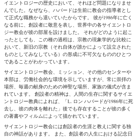
イエントロジーの歴史において、それほど問題になりませ
んでした。なぜなら、ハバードは生前に教会の指導者とし
て正式な職務から退いていたからです。 彼が1986年に亡く
なる前に、創設者に敬意を表し、世界中の各サイエントロ
ジー教会が彼の部屋を設けました。 それがどのように起こ
ったとしても、この種の過程は、宗教の現象学的な比較に
おいて、新旧の宗教（それ自体が誰かによって設立された
ものとしてみなしている）の形成に不可欠なもののひとつ
であることがわかっています。
サイエントロジー教会、ミッション、その他のセンターや
本部は、労働社会的な環境を示していますが、常に崇拝の
場所、毎週の献身のための神聖な場所、家族の儀式が含ま
れています。 創設者の精神は、人間の生存に関するサイエ
ントロジー教典によれば、「L. ロン ハバードが1986年に死
去し、彼の肉体を離れた」後でも存在することが彼の多く
の著書やフィルムによって描かれています。
サイエントロジー教会には創設者の生涯と教えに関する独
自の神話があります。 また、創設者の人生における記念日