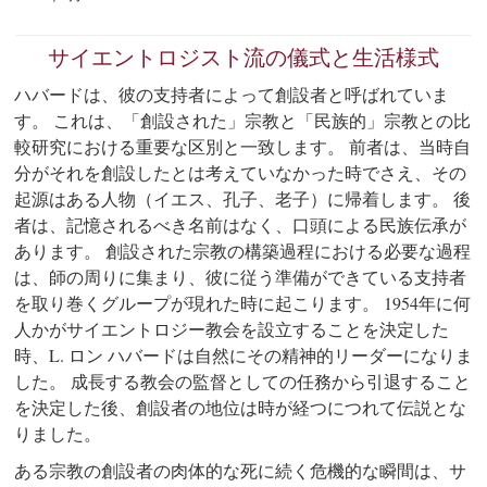
サイエントロジスト流の儀式と生活様式
ハバードは、彼の支持者によって創設者と呼ばれていま
す。 これは、「創設された」宗教と「民族的」宗教との比
較研究における重要な区別と一致します。 前者は、当時自
分がそれを創設したとは考えていなかった時でさえ、その
起源はある人物（イエス、孔子、老子）に帰着します。 後
者は、記憶されるべき名前はなく、口頭による民族伝承が
あります。 創設された宗教の構築過程における必要な過程
は、師の周りに集まり、彼に従う準備ができている支持者
を取り巻くグループが現れた時に起こります。 1954年に何
人かがサイエントロジー教会を設立することを決定した
時、L. ロン ハバードは自然にその精神的リーダーになりま
した。 成長する教会の監督としての任務から引退すること
を決定した後、創設者の地位は時が経つにつれて伝説とな
りました。
ある宗教の創設者の肉体的な死に続く危機的な瞬間は、サ