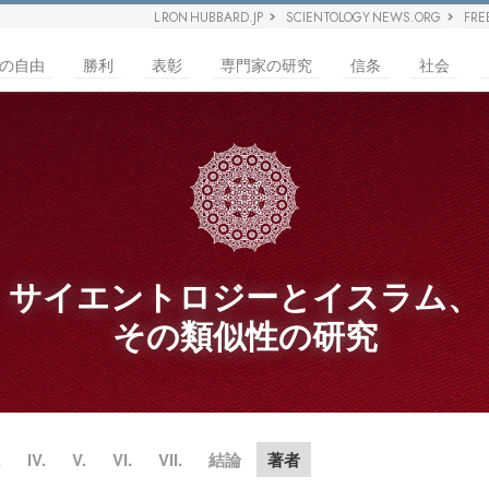
L RON HUBBARD.JP
SCIENTOLOGY NEWS.ORG
FRE
の自由
勝利
表彰
専門家の研究
信条
社会
サイエントロジーとイスラム、
その類似性の研究
.
IV.
V.
VI.
VII.
結論
著者