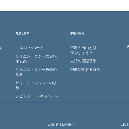
背景と信条
宗教の自由
見
L. ロン ハバード
宗教の自由とは
何でしょう？
サイエントロジーの目指
人権の国際基準
すもの
サイエントロジー教会の
宗教に関する宣言
信条
サイエントロジストの規
律
デビッド･ミスキャベッジ
English |
English
Españ