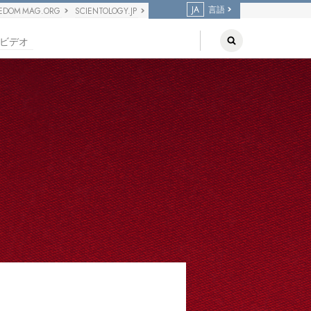
JA
言語
EDOM MAG.ORG
SCIENTOLOGY.JP
ビデオ