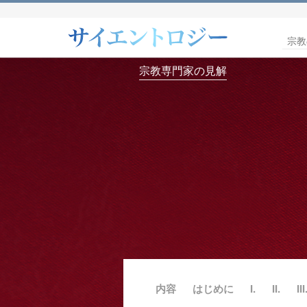
宗教
宗教専門家の見解
内容
はじめに
I.
II.
III