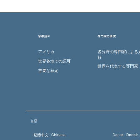
宗教認可
専門家の研究
アメリカ
各分野の専門家による
解
世界各地での認可
世界を代表する専門家
主要な裁定
言語
繁體中文 |
Chinese
Dansk |
Danish