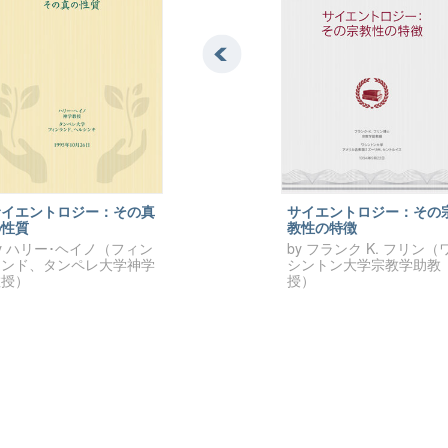
サイエントロジー：その真
サイエントロジー：その
の性質
教性の特徴
y ハリー･ヘイノ（フィン
by フランク K. フリン（
ランド、タンペレ大学神学
シントン大学宗教学助教
教授）
授）