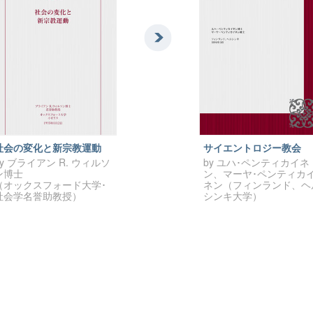
社会の変化と新宗教運動
サイエントロジー教会
by ブライアン R. ウィルソ
by ユハ･ペンティカイネ
ン博士
ン、マーヤ･ペンティカ
（オックスフォード大学･
ネン（フィンランド、ヘ
社会学名誉助教授）
シンキ大学）