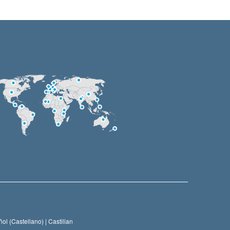
ol (Castellano) |
Castilian