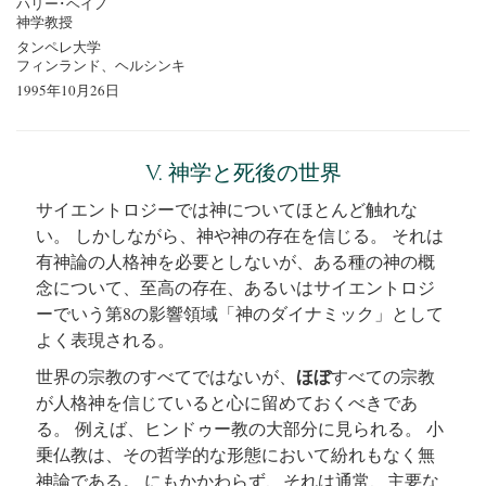
ハリー･ヘイノ
神学教授
タンペレ大学
フィンランド、ヘルシンキ
1995年10月26日
V. 神学と死後の世界
サイエントロジーでは神についてほとんど触れな
い。 しかしながら、神や神の存在を信じる。 それは
有神論の人格神を必要としないが、ある種の神の概
念について、至高の存在、あるいはサイエントロジ
ーでいう第8の影響領域「神のダイナミック」として
よく表現される。
ほぼ
世界の宗教のすべてではないが、
すべての宗教
が人格神を信じていると心に留めておくべきであ
る。 例えば、ヒンドゥー教の大部分に見られる。 小
乗仏教は、その哲学的な形態において紛れもなく無
神論である。 にもかかわらず、それは通常、主要な