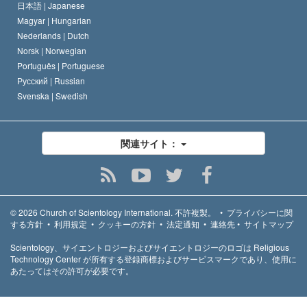
日本語 |
Japanese
Magyar |
Hungarian
Nederlands |
Dutch
Norsk |
Norwegian
Português |
Portuguese
Русский |
Russian
Svenska |
Swedish
関連サイト：
© 2026
Church of Scientology International.
不許複製。
•
プライバシーに関
する方針
•
利用規定
•
クッキーの方針
•
法定通知
•
連絡先
•
サイトマップ
Scientology、サイエントロジーおよびサイエントロジーのロゴは Religious
Technology Center が所有する登録商標およびサービスマークであり、使用に
あたってはその許可が必要です。