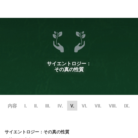
ル
型
メ
ニ
ュ
ー
サイエントロジー：
その真の性質
内容
I.
II.
III.
IV.
V.
VI.
VII.
VIII.
IX.
サイエントロジー：その真の性質