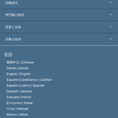
宗教認可
アメリカ
専門家の研究
世界各地での認可
各分野の専門家による見解
背景と信条
主要な裁定
世界を代表する専門家
L. ロン ハバード
宗教の自由
サイエントロジーの目指すもの
宗教の自由とは
言語
何でしょう？
サイエントロジー教会の信条
繁體中文 |
Chinese
人権の国際基準
Dansk |
Danish
サイエントロジストの規律
English |
English
宗教に関する宣言
Español (Castellano) |
Castilian
デビッド･ミスキャベッジ
Español (Latino) |
Spanish
Deutsch |
German
Français |
French
Ελληνικά |
Greek
עברית |
Hebrew
Italiano |
Italian