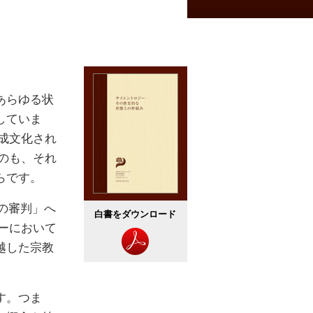
あらゆる状
していま
成文化され
のも、それ
らです。
後の審判」へ
白書をダウンロード
ーにおいて
越した宗教
す。つま