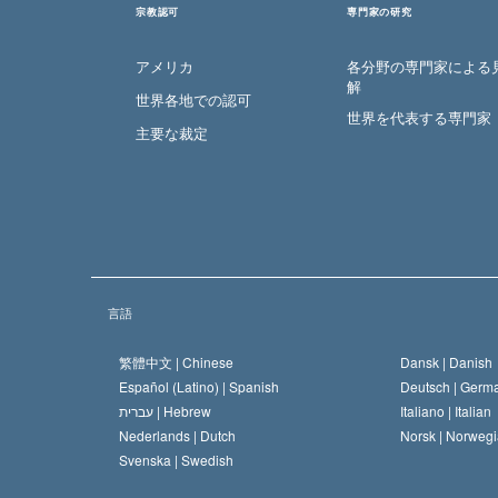
宗教認可
専門家の研究
アメリカ
各分野の専門家による
解
世界各地での認可
世界を代表する専門家
主要な裁定
言語
繁體中文 |
Chinese
Dansk |
Danish
Español (Latino) |
Spanish
Deutsch |
Germ
עברית |
Hebrew
Italiano |
Italian
Nederlands |
Dutch
Norsk |
Norwegi
Svenska |
Swedish