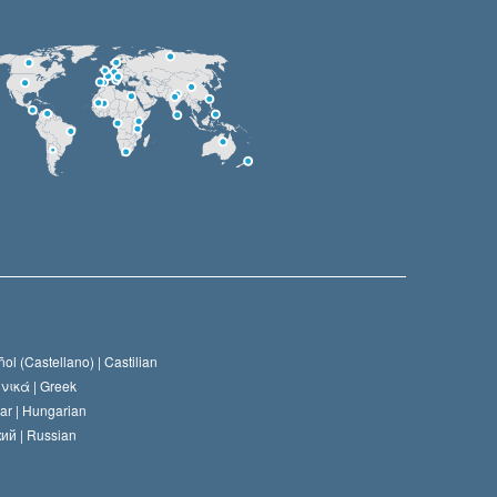
ol (Castellano) |
Castilian
νικά |
Greek
ar |
Hungarian
ий |
Russian