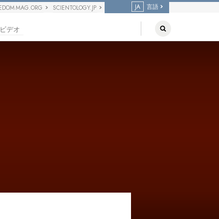
JA
言語
EDOM MAG.ORG
SCIENTOLOGY.JP
ビデオ