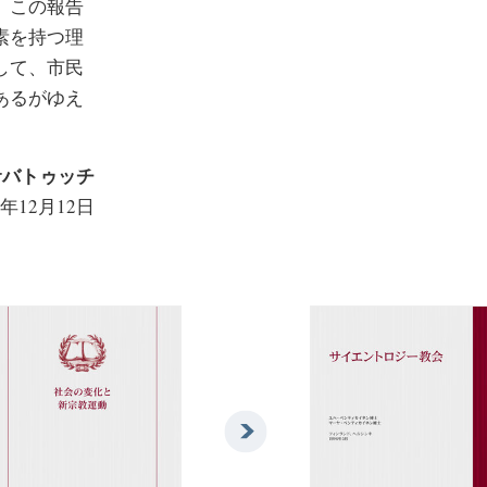
、この報告
素を持つ理
して、市民
あるがゆえ
サバトゥッチ
3年12月12日