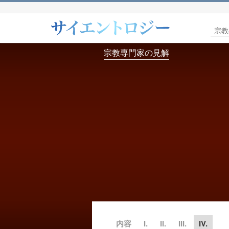
宗教
宗教専門家の見解
内容
I.
II.
III.
IV.