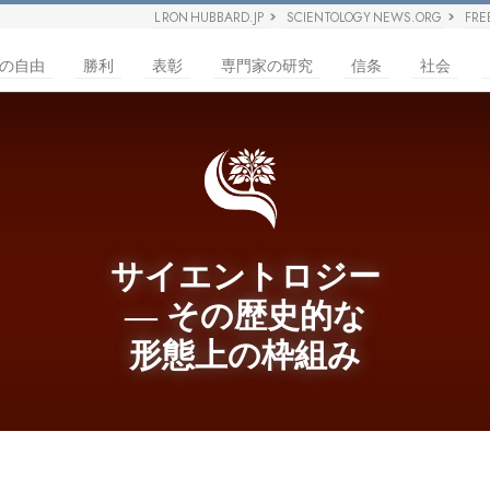
L RON HUBBARD.JP
SCIENTOLOGY NEWS.ORG
FRE
の自由
勝利
表彰
専門家の研究
信条
社会
サイエントロジー
― その歴史的な
形態上の枠組み