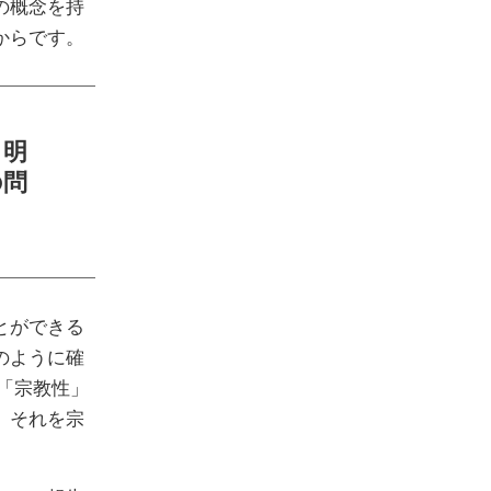
の概念を持
からです。
と明
の問
とができる
のように確
「宗教性」
、それを宗