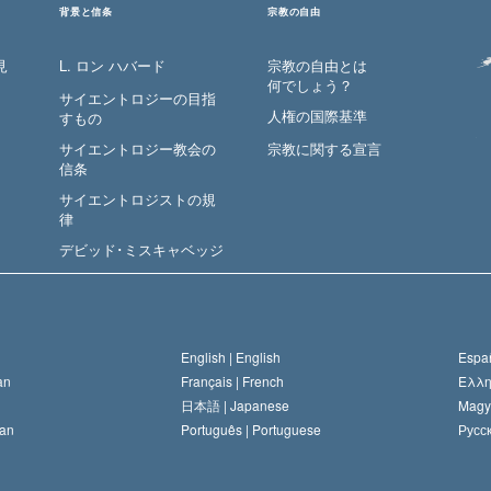
背景と信条
宗教の自由
見
L. ロン ハバード
宗教の自由とは
何でしょう？
サイエントロジーの目指
人権の国際基準
すもの
サイエントロジー教会の
宗教に関する宣言
信条
サイエントロジストの規
律
デビッド･ミスキャベッジ
English |
English
Españ
an
Français |
French
Ελλη
日本語 |
Japanese
Magy
an
Português |
Portuguese
Русск