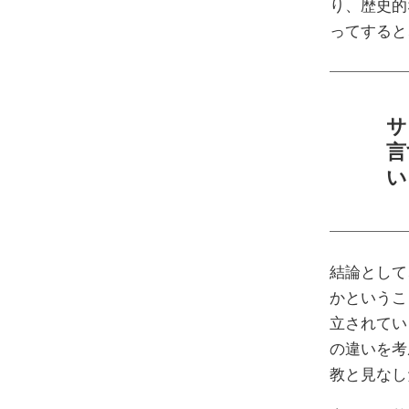
り、歴史的
ってすると
サ
言
い
結論として
かというこ
立されてい
の違いを考
教と見なし