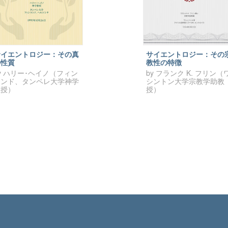
サイエントロジー：その真
サイエントロジー：その
の性質
教性の特徴
y ハリー･ヘイノ（フィン
by フランク K. フリン（
ランド、タンペレ大学神学
シントン大学宗教学助教
教授）
授）