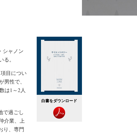
・シャノン
いる。
じ項目につい
2が男性で、
数は1～2人
白書をダウンロード
地で過ごし
仲介業、上
おり、専門