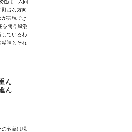
教義は、人間
す野蛮な方向
会が実現でき
責任を問う風潮
唱しているわ
的精神とそれ
重ん
進ん
ーの教義は現