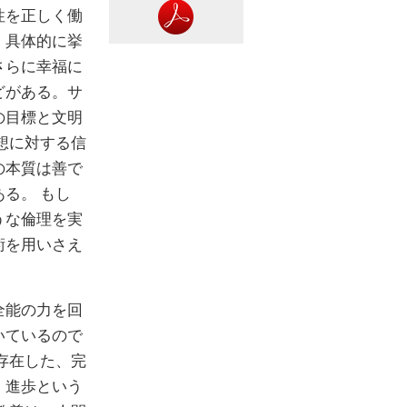
性を正しく働
。具体的に挙
さらに幸福に
どがある。サ
の目標と文明
想に対する信
の本質は善で
る。 もし
うな倫理を実
術を用いさえ
全能の力を回
いているので
存在した、完
、進歩という