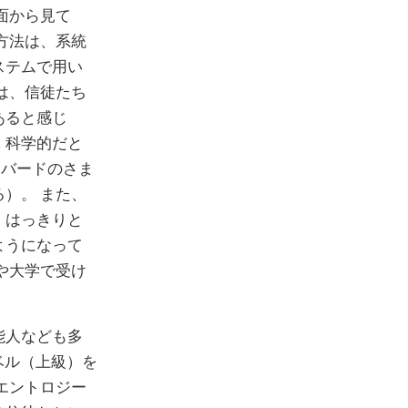
面から見て
方法は、系統
ステムで用い
は、信徒たち
あると感じ
、科学的だと
ハバードのさま
る）。
また、
、はっきりと
ようになって
や大学で受け
能人なども多
ベル（上級）を
エントロジー