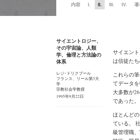
内容
I.
II.
III.
IV.
著
サイエントロジー、
その宇宙論、人類
サイエント
学、倫理と方法論の
は信徒たち
体系
レジ･ドリクブール
これらの筆
フランス、リール第3大
てデータを
学
宗教社会学教授
大多数が2
1995年9月22日
であった。
ほとんどの
ている。 
級管理職、