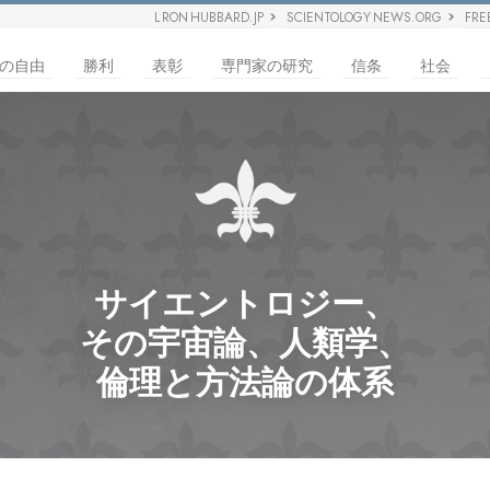
L RON HUBBARD.JP
SCIENTOLOGY NEWS.ORG
FRE
の自由
勝利
表彰
専門家の研究
信条
社会
サイエントロジー、
その宇宙論、人類学、
倫理と方法論の体系