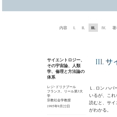
内容
I.
II.
III.
IV.
著
サイエントロジー、
III.
サ
その宇宙論、人類
学、倫理と方法論の
体系
レジ･ドリクブール
Ｌ. ロン 
フランス、リール第3大
いるが、これ
学
宗教社会学教授
読むと、サイ
1995年9月22日
がわかる。