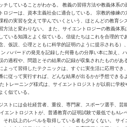
ッチしていることがわかる。 教義の習得方法や教義体系の
トロジーは、資本主義社会に適合している。 宗教的修練の
課程の実習を交えて学んでいくという、ほとんどの教育シ
習方法と変わりない。 また、サイエントロジーの教義体系
している知識とよく似ている。信徒たちはこれを合理的で
念、仮説、公理とともに科学的証明のように提示される）
 ロン ハバードの発見を記録した何冊もの分厚い本に加え、
誤の過程や、問題とその結果の記録が収集されたものがあ
によって習得したテクニックは、すぐに実生活に応用でき
番に従って実行すれば、どんな結果が出るかが予想できる
したトレーニング様式は、サイエントロジストが以前に学校
よく似ている。
ジストには会社経営者、重役、専門家、スポーツ選手、芸
サイエントロジストが、普通教育の証明試験で最低でもAレ
、それ以上のレベルを取得している者も少なくない。
サイ