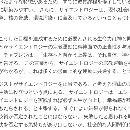
べたような特徴があるため、すでに教育課程を修了してい
に馴染みやすい。 さらに、サイエントロジーは、現代社会
争、核の脅威、環境汚染）に言及しているということもつ
。
こうした目標を達成するために必要とされる生命力は神と
とがサイエントロジーの宗教運動に精神面での正当性を与え
、チャプレンは、「生存へと向かう上昇は、それ自体、神
と告げる。 この言葉から、サイエントロジーの宗教運動を
がわかるが、これは多くの形而上的な運動に共通すること
ジストがサイエントロジーを正当である、と考える理由の
生活に役立つという点にある。 サイエントロジーは、エシ
イエントロジーを実践すれば必ず人生が向上し、幸福感が
もたらされる、と主張する。
すぐによい結果が得られなく
技術が否定されたことにはならない。 失敗したと思われる
功を否定する気持ちがありはしないか、社会的な人間関係