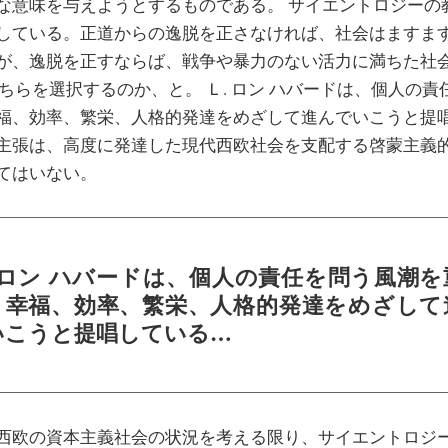
な意味を与えようとするものである。 サイエントロジーの
している。正道からの逸脱を正さなければ、社会はますま
が、逸脱を正すならば、戦争や暴力のない活力に満ちた社
どちらを選択するのか、と。 Ｌ. ロン ハバードは、個人の
福、効率、繁栄、人格的発達をめざして進んでいこうと提
主張は、高度に発達した現代西欧社会を支配する啓蒙主義
てはいない。
. ロン ハバードは、個人の責任を問う風潮を
、幸福、効率、繁栄、人格的発達をめざして
いこうと提唱している…
西欧の資本主義社会の状況を考える限り、サイエントロジ