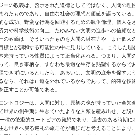
ジーの教義は、啓示された道徳としてではなく、人間の理
まれたものであり、自由な社会の理想と価値を謳っている
的な成功、野蛮な行為を回避するための競争倫理、個人を
済力や科学技術の向上、たゆみない文明の進歩への信頼な
ーの教義は、そういったものを人間の潜在力や、また個人
目標とが調和する可能性の中に見出している。
こうした理
本来持っている性質によって正当化される。つまり、人間
って、良き事柄を、すなわち最適な生存を熱望するからであ
揮できずにいるとしたら、あるいは、文明の進歩を促すよ
るなら、それは正道を外れているからであって、的確な技
を正すことが可能である。
エントロジーは、人間に対し、原初の魂が持っていた全知
て世界の創生期に生きていたような人類を産み出せ、と説
は一種の後退的ユートピアの発想であり、過去のある時期に
住む世界へ戻る巡礼の旅こそが進歩だと考えることにより