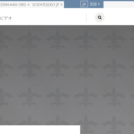
JA
言語
EDOM MAG.ORG
SCIENTOLOGY.JP
ビデオ