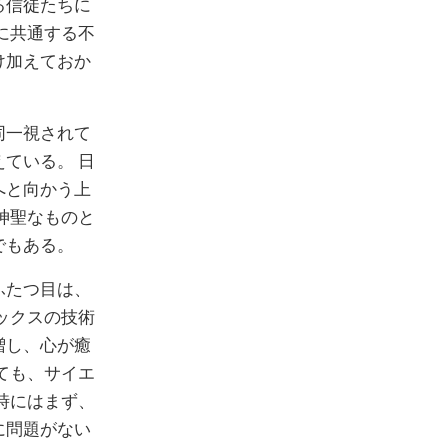
る信徒たちに
に共通する不
け加えておか
同一視されて
ている。 日
へと向かう上
神聖なものと
でもある。
ふたつ目は、
ックスの技術
増し、心が癒
ても、サイエ
時にはまず、
に問題がない