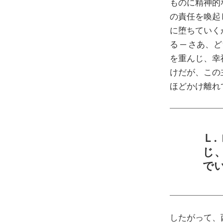
ものに精神的
の責任を喚起
に堕ちていく
る ─ さあ、
を重んじ、幸
けだが、この
ほどかけ離れ
Ｌ
じ
で
したがって、