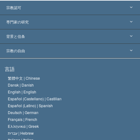
宗教認可
アメリカ
専門家の研究
世界各地での認可
各分野の専門家による見解
背景と信条
主要な裁定
世界を代表する専門家
L. ロン ハバード
宗教の自由
サイエントロジーの目指すもの
宗教の自由とは
言語
何でしょう？
サイエントロジー教会の信条
繁體中文 |
Chinese
人権の国際基準
Dansk |
Danish
サイエントロジストの規律
English |
English
宗教に関する宣言
Español (Castellano) |
Castilian
デビッド･ミスキャベッジ
Español (Latino) |
Spanish
Deutsch |
German
Français |
French
Ελληνικά |
Greek
עברית |
Hebrew
Italiano |
Italian