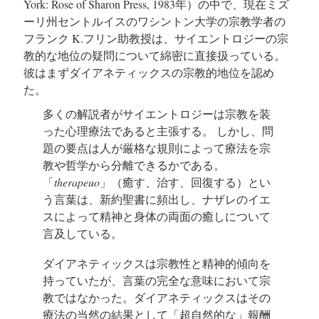
York: Rose of Sharon Press, 1983年）の中で、現在ミズ
ーリ州セントルイスのワシントン大学の宗教学者の
フランク K.フリン助教授は、サイエントロジーの宗
教的な地位の疑問について綿密に直接扱っている。
彼はまずダイアネティックスの宗教的地位を認め
た。
多くの解説者がサイエントロジーは宗教を装
った心理療法であると主張する。 しかし、問
題の要点は人が厳格な規則によって療法を宗
教や哲学から分離できるかである。
「
therapeuo
」（癒す、治す、回復する）とい
う言葉は、新約聖書に頻出し、ナザレのイエ
スによって精神と身体の両面の癒しについて
言及している。
ダイアネティックスは宗教性と精神的傾向を
持っていたが、言葉の完全な意味において宗
教ではなかった。ダイアネティックスはその
療法の当然の結果として「超自然的な」報酬