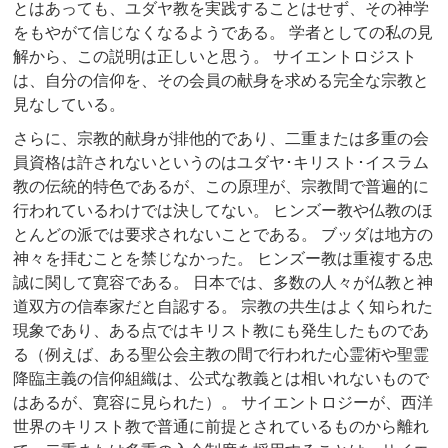
とはあっても、ユダヤ教を実践することはせず、その神学
をもやがて信じなくなるようである。 学者としての私の見
解から、この説明は正しいと思う。 サイエントロジスト
は、自分の信仰を、その会員の献身を求める完全な宗教と
見なしている。
さらに、宗教的献身が排他的であり、二重または多重の会
員資格は許されないというのはユダヤ･キリスト･イスラム
教の伝統的特色であるが、この原理が、宗教間で普遍的に
行われているわけでは決してない。 ヒンズー教や仏教のほ
とんどの派では要求されないことである。 ブッダは地方の
神々を拝むことを禁じなかった。 ヒンズー教は重複する忠
誠に関して寛容である。 日本では、多数の人々が仏教と神
道双方の信奉家だと自認する。 宗教の共生はよく知られた
現象であり、ある点ではキリスト教にも発生したものであ
る（例えば、ある聖公会主教の間で行われた心霊術や聖霊
降臨主義の信仰組織は、公式な教義とは相いれないもので
はあるが、寛容に見られた）。 サイエントロジーが、西洋
世界のキリスト教で普通に前提とされているものから離れ