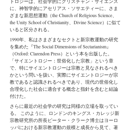
トロジーは、社会学的にクリスチャン・サイエンス
に、神智学的にアセリアス・ソサエティーに、さま
ざまな新思想運動（the Church of Religious Science、
the Unity School of Christianity、Divine Science）に似て
いると区分される。
1990年、私はさまざまなセクトと新宗教運動の研究
を集めた『The Social Dimensions of Sectarianism』
（Oxford: Clarendon Press）という本を出版した。
「サイエントロジー：世俗化した宗教」という章
で、特にサイエントロジーは宗教と見なされるべき
かという問いを扱い、実際にサイエントロジーが宗
教であると認識されるべきであり、現代の世俗化し
合理化した社会に適合する概念と指針を含むと結論
付けた。
さらに最近の社会学の研究は同様の立場を取ってい
る。 このように、ロンドンのキングス・カレッジ新
宗教研究所の所長ピーター・クラーク博士はヨーロ
ッパにおける新宗教運動の規模と成長から見て、著