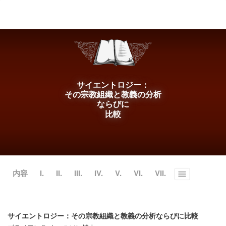
ル
型
メ
ニ
ュ
ー
サイエントロジー：
その宗教組織と教義の分析
ならびに
比較
内容
I.
II.
III.
IV.
V.
VI.
VII.
Toggle
menu
サイエントロジー：その宗教組織と教義の分析ならびに比較