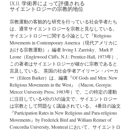
IX.II. 学術界によって評価される
サイエントロジーの宗教的地位
宗教運動の客観的な研究を行っている社会学者たち
は、通常サイエントロジーを宗教と見なしている。
サイエントロジーに関する小論として『Religious
Movements in Contemporary America（現代アメリカに
おける宗教運動）』編者 Irving I. Zaretsky、Mark P.
Leone（Englewood Cliffs, N.J.: Prentice-Hall, 1973年）、
この著者はサイエントロジーが確かに宗教であると
言及している。
英国の社会学者アイリーン・バーカ
ー（Eileen Barker）は、編書『Of Gods and Men: New
Religious Movements in the West』（Macon, Georgia:
Mercer University Press, 1983年）で、この特定の運動
に注目している4分の3の論文で、サイエントロジー
は宗教として問題なく議論されている。
4番目の論文
『Participation Rates in New Religious and Para-religious
Movements』by Frederick Bird and William Reimer of
Concordia University, Montreal において、サイエントロ