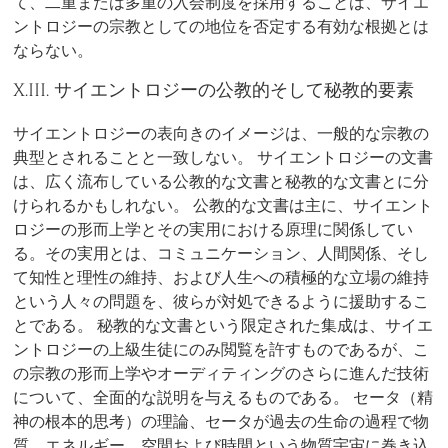
て、二重または多重の入会制度を採用することは、サイエ
ントロジーの宗教としての地位を否定する有効な根拠とは
ならない。
X.III. サイエントロジーの公教的そして秘教的要素
サイエントロジーの表向きのイメージは、一般的な宗教の
典型とされることと一致しない。 サイエントロジーの文書
は、広く流布している公教的な文書と秘教的な文書とに分
けられるかもしれない。 公教的な文書は主に、サイエント
ロジーの形而上学とその実用における原理に関係してい
る。その実用とは、コミュニケーション、人間関係、そし
て知性と理性の維持、および人生への積極的な立場の維持
という人々の問題を、彼らが対処できるように援助するこ
とである。 秘教的な文書という限定された集成は、サイエ
ントロジーの上級生徒にのみ閲覧を許すものであるが、こ
の宗教の形而上学やオーディティングのさらに進んだ技術
について、全面的な説明を与えるものである。 セータ（精
神の根本的思考）の理論、セータが過去の生命の過程で物
質、エネルギー、空間および時間という物質宇宙に巻き込