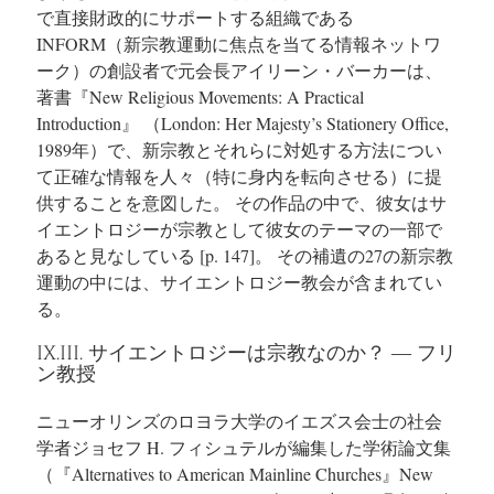
で直接財政的にサポートする組織である
INFORM（新宗教運動に焦点を当てる情報ネットワ
ーク）の創設者で元会長アイリーン・バーカーは、
著書『New Religious Movements: A Practical
Introduction』 （London: Her Majesty’s Stationery Office,
1989年）で、新宗教とそれらに対処する方法につい
て正確な情報を人々（特に身内を転向させる）に提
供することを意図した。
その作品の中で、彼女はサ
イエントロジーが宗教として彼女のテーマの一部で
あると見なしている
[p. 147]。
その補遺の27の新宗教
運動の中には、サイエントロジー教会が含まれてい
る。
IX.III. サイエントロジーは宗教なのか？ ― フリ
ン教授
ニューオリンズのロヨラ大学のイエズス会士の社会
学者ジョセフ H. フィシュテルが編集した学術論文集
（『Alternatives to American Mainline Churches』
New