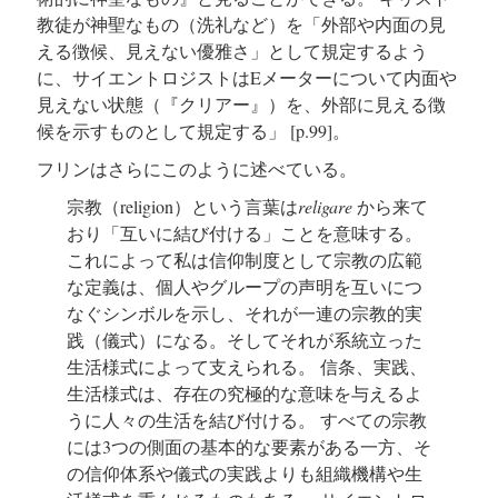
教徒が神聖なもの（洗礼など）を「外部や内面の見
える徴候、見えない優雅さ」として規定するよう
に、サイエントロジストはEメーターについて内面や
見えない状態（『クリアー』）を、外部に見える徴
候を示すものとして規定する」
[p.99]。
フリンはさらにこのように述べている。
宗教（religion）という言葉は
religare
から来て
おり「互いに結び付ける」ことを意味する。
これによって私は信仰制度として宗教の広範
な定義は、個人やグループの声明を互いにつ
なぐシンボルを示し、それが一連の宗教的実
践（儀式）になる。そしてそれが系統立った
生活様式によって支えられる。 信条、実践、
生活様式は、存在の究極的な意味を与えるよ
うに人々の生活を結び付ける。 すべての宗教
には3つの側面の基本的な要素がある一方、そ
の信仰体系や儀式の実践よりも組織機構や生