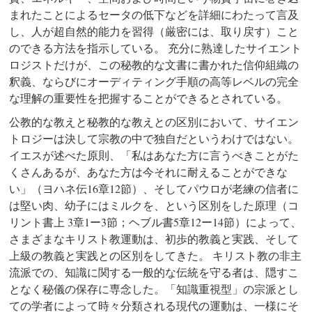
まれたことによるセータの低下などを詳細にわたって言及
し、人が超自然的能力を習得（厳密には、取り戻す）こと
のできる方法を指示している。 充分に熟達したサイエント
ロジストだけが、この秘教的な文書に書かれた信仰組織の
釈義、ならびにオーディティング手順の高等レベルの完全
な理解の重要性を把握することができるとされている。
公教的な教えと秘教的な教えとの区別において、サイエン
トロジーは決して宗教の中で独自だというわけではない。
イエスが述べた原則、「私はあなた方に言うべきことがた
くさんあるが、あなた方は今それに耐えることができな
い」（ヨハネ伝16章12節）、そしてパウロが老練の信者に
は堅い肉、幼子にはミルクを、という区別をした原理（コ
リント書上 3章1ー3節；ヘブル書5章12ー14節）によって、
さまざまなキリスト教運動は、初歩的教義と実践、そして
上級の教義と実践との区別をしてきた。 キリスト教の非主
流派での、知識に関する一般的な伝統を守る者は、隠すこ
となく秘儀の保存に専念した。「知識重視型」の宗派とし
ての学者によって時々分類される現代の運動は、一様にそ