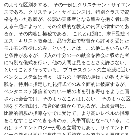
のような区別をする。 その一例はクリスチャン・サイエン
スである。クリスチャン・サイエンスは、特別クラスで資
格をもった教師が、公認の実践者となる望みを抱く者に教
える主題によって、その全般的な教えの内容が増すのであ
るが、その内容は極秘である。
これとは別に、末日聖徒イ
エス・キリスト教会は、品行方正で監督から許可を受けた
モルモン教徒にのみ、ということは、この他にもいろいろ
と条件があるが、収入の十分の一の献金を教会に収めた者
に特別な儀式を行い、他の人間は見ることさえ許さない、
ということを行っている。 プロテスタントの主流派に近い
ペンタコステ派は時々、彼らの「聖霊の賜物」の教えと実
践を、特別に指定した礼拝式でのみ全面的に披露するが、
ペンタコステ派信者でない一般の者を引き寄せるよう企画
された会合では、そのようなことはしない。 そのような区
別をする理由は、教育的配慮からであるが、上級資料は、
比較的初歩の指導をすでに受けて、より高いレベルの指導
をこなすことのできる者のみ、入手可能となっている。 こ
れはサイエントロジーが取る立場でもあり、サイエントロ
ジーの教えは学生に集中力と系統立った努力とを要求する