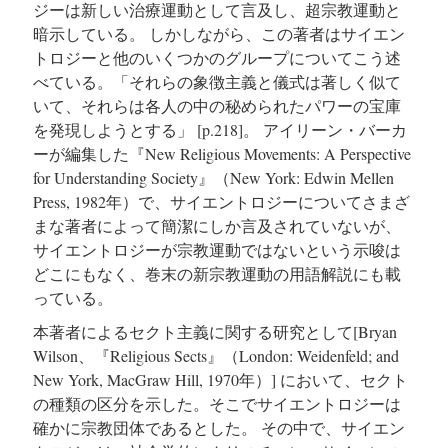
ジーは新しい治療運動として言及し、超宗教運動と
暗示している。
しかしながら、この著者はサイエン
トロジーと他のいくつかのグループについてこう述
べている。「それらの象徴主義と儀式は著しく似て
いて、それらは各人の中の秘められたパワーの宝庫
を発現しようとする」
[p.218]
。 アイリーン・バーカ
ーが編集した『New Religious Movements: A Perspective
for Understanding Society』（New York: Edwin Mellen
Press, 1982年）で、サイエントロジーについてさまざ
まな著者によって簡潔にしか言及されていないが、
サイエントロジーが宗教運動ではないという示唆は
どこにもなく、巻末の新宗教運動の用語解説にも載
っている。
本著者によるセクト主義に関する研究として[Bryan
Wilson、『Religious Sects』（London: Weidenfeld; and
New York, MacGraw Hill, 1970年）] において、セクト
の種類の区分を示した。そこでサイエントロジーは
確かに宗教団体であるとした。
その中で、サイエン