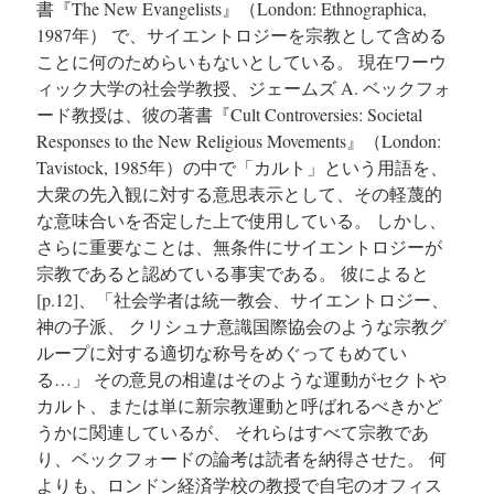
書『The New Evangelists』
（London: Ethnographica,
1987年） で、サイエントロジーを宗教として含める
ことに何のためらいもないとしている。 現在ワーウ
ィック大学の社会学教授、ジェームズ A. ベックフォ
ード教授は、彼の著書『Cult Controversies: Societal
Responses to the New Religious Movements』（London:
Tavistock, 1985年）の中で「カルト」という用語を、
大衆の先入観に対する意思表示として、その軽蔑的
な意味合いを否定した上で使用している。
しかし、
さらに重要なことは、無条件にサイエントロジーが
宗教であると認めている事実である。 彼によると
[p.12]、
「社会学者は統一教会、サイエントロジー、
神の子派、 クリシュナ意識国際協会のような宗教グ
ループに対する適切な称号をめぐってもめてい
る…」 その意見の相違はそのような運動がセクトや
カルト、または単に新宗教運動と呼ばれるべきかど
うかに関連しているが、 それらはすべて宗教であ
り、ベックフォードの論考は読者を納得させた。 何
よりも、ロンドン経済学校の教授で自宅のオフィス