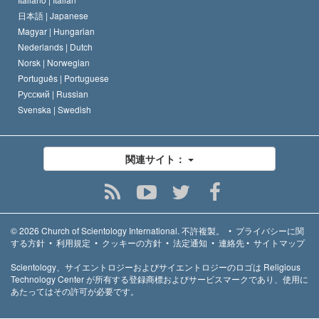
日本語 |
Japanese
Magyar |
Hungarian
Nederlands |
Dutch
Norsk |
Norwegian
Português |
Portuguese
Русский |
Russian
Svenska |
Swedish
関連サイト：
© 2026
Church of Scientology International.
不許複製。
•
プライバシーに関
する方針
•
利用規定
•
クッキーの方針
•
法定通知
•
連絡先
•
サイトマップ
Scientology、サイエントロジーおよびサイエントロジーのロゴは Religious
Technology Center が所有する登録商標およびサービスマークであり、使用に
あたってはその許可が必要です。