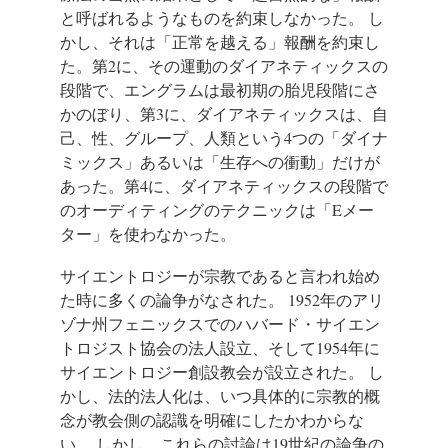
と呼ばれるようなものを約束しなかった。 し
かし、それは「正常を越える」報酬を約束し
た。第2に、その運動のダイアネティックスの
段階で、エングラムは最初期の胎児段階にさ
かのぼり、第3に、ダイアネティックスは、自
己、性、グループ、人類という4つの「ダイナ
ミックス」あるいは「生存への衝動」だけが
あった。第4に、ダイアネティックスの段階で
のオーディティングのテクニックは「Eメー
ター」を使わなかった。
サイエントロジーが宗教であると言われ始め
た時に多くの論争がなされた。 1952年のアリ
ゾナ州フェニックスでのハバード・サイエン
トロジスト協会の法人設立、そして1954年に
サイエントロジー創設教会が設立された。 し
かし、法的法人化は、いつ具体的に宗教的概
念が教会側の認識を明確にしたかわからな
い。 しかし、これらの討論は19世紀の論争の