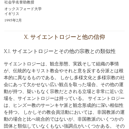
社会学名誉助教授
オックスフォード大学
イギリス
1995年2月
X. サイエントロジーと他の信仰
X.I. サイエントロジーとその他の宗教との類似性
サイエントロジーは、観念形態、実践そして組織の事情
が、伝統的なキリスト教会やそれと意を反する分派とは根
本的に異なるものである。 しかし多様文化と多様宗教の社
会にあって欠かせない広い観点を取った場合、その他の運
動が持つ、疑いもなく宗教だとされる立場と非常に近い立
場を、サイエントロジーは持っている。 サイエントロジー
は、ヒンズー教のサーンキヤ派と観念形成的に深い相似性
を持つ。 しかしその教会員活動においては、非国教派の運
動の場合と比べ統合的ではないが、非国教派のいくつかの
団体と類似していなくもない強調点がいくつかある。 その