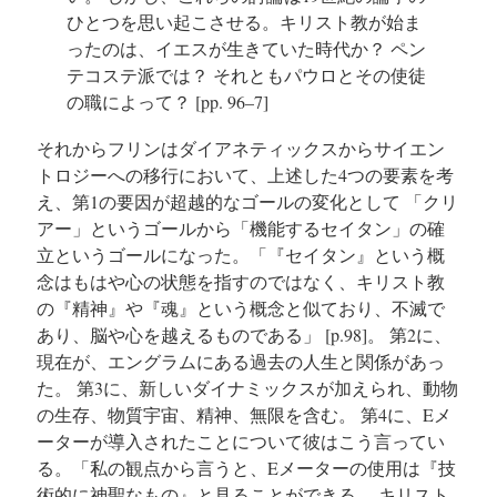
ひとつを思い起こさせる。キリスト教が始ま
ったのは、イエスが生きていた時代か？ ペン
テコステ派では？ それともパウロとその使徒
の職によって？
[pp. 96–7]
それからフリンはダイアネティックスからサイエン
トロジーへの移行において、上述した4つの要素を考
え、第1の要因が超越的なゴールの変化として 「クリ
アー」というゴールから「機能するセイタン」の確
立というゴールになった。「『セイタン』という概
念はもはや心の状態を指すのではなく、キリスト教
の『精神』や『魂』という概念と似ており、不滅で
あり、脳や心を越えるものである」
[p.98]。
第2に、
現在が、エングラムにある過去の人生と関係があっ
た。 第3に、新しいダイナミックスが加えられ、動物
の生存、物質宇宙、精神、無限を含む。 第4に、Eメ
ーターが導入されたことについて彼はこう言ってい
る。「私の観点から言うと、Eメーターの使用は『技
術的に神聖なもの』と見ることができる。 キリスト