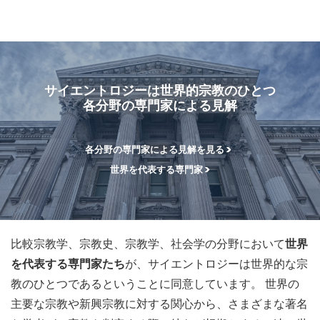
ル
型
メ
ニ
ュ
サイエントロジーは世界的宗教のひとつ
ー
各分野の専門家による見解
各分野の専門家による見解を見る
世界を代表する専門家
比較宗教学、宗教史、宗教学、社会学の分野において
世界
を代表する専門家たち
が、サイエントロジーは世界的な宗
教のひとつであるということに同意しています。 世界の
主要な宗教や新興宗教に対する関心から、さまざまな著名