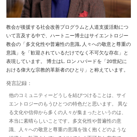
Video
教会が後援する社会改善プログラムと人道支援活動につ
いて言及する中で、ハートニー博士はサイエントロジー
教会の「多文化性や普遍性の意識､人々への敬意と尊重の
意識」を「歓迎されているだけでなく不可欠な存在」と
表現しています。 博士はL. ロン ハバードを「20世紀に
おける偉大な宗教的革新者のひとり」と称えています。
発言記録：
他のコミュニティーどうしを結びつけることは、サイ
エントロジーのもうひとつの特色だと思います。 異な
る文化や信仰から多くの人々が集まったというのは、
本当に素晴らしいことです。多文化性や普遍性の意
識、人々への敬意と尊重の意識を強く抱くどのような