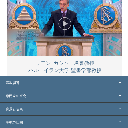
リモン･カシャー名誉教授
バル＝イラン大学 聖書学部教授
宗教認可
アメリカ
専門家の研究
世界各地での認可
各分野の専門家による見解
背景と信条
主要な裁定
世界を代表する専門家
L. ロン ハバード
宗教の自由