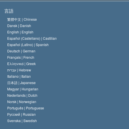
サイエントロジーの目指すもの
宗教の自由とは
言語
何でしょう？
サイエントロジー教会の信条
繁體中文 |
Chinese
人権の国際基準
Dansk |
Danish
サイエントロジストの規律
English |
English
宗教に関する宣言
Español (Castellano) |
Castilian
デビッド･ミスキャベッジ
Español (Latino) |
Spanish
Deutsch |
German
Français |
French
Ελληνικά |
Greek
עברית |
Hebrew
Italiano |
Italian
日本語 |
Japanese
Magyar |
Hungarian
Nederlands |
Dutch
Norsk |
Norwegian
Português |
Portuguese
Русский |
Russian
Svenska |
Swedish