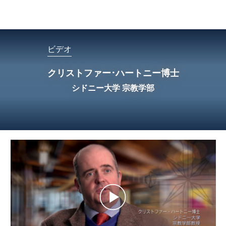
ル
型
メ
ニ
ビデオ
ュ
ー
クリストファー･ハートニー博士
シドニー大学 宗教学部
Play