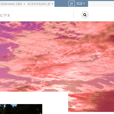
JA
言語
EDOM MAG.ORG
SCIENTOLOGY.JP
ビデオ