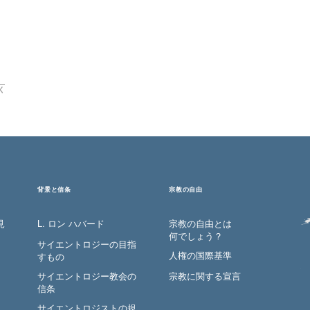
く
背景と信条
宗教の自由
見
L. ロン ハバード
宗教の自由とは
何でしょう？
サイエントロジーの目指
人権の国際基準
すもの
サイエントロジー教会の
宗教に関する宣言
信条
サイエントロジストの規