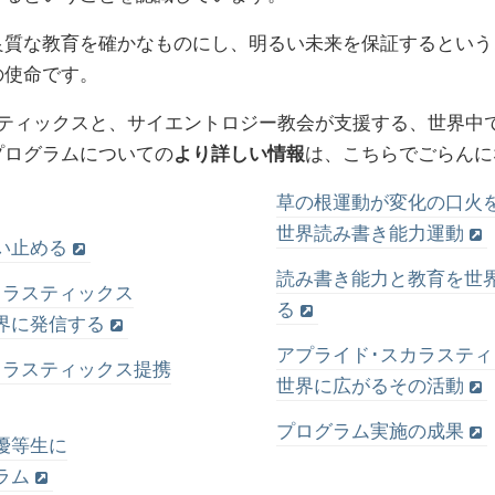
良質な教育を確かなものにし、明るい未来を保証するという
の使命です。
スティックスと、サイエントロジー教会が支援する、世界中
プログラムについての
は、こちらでごらんに
より詳しい情報
草の根運動が変化の口火
世界読み書き能力運動
い止める
読み書き能力と教育を世
カラスティックス
る
界に発信する
アプライド･スカラスティ
カラスティックス提携
世界に広がるその活動
プログラム実施の成果
優等生に
ラム