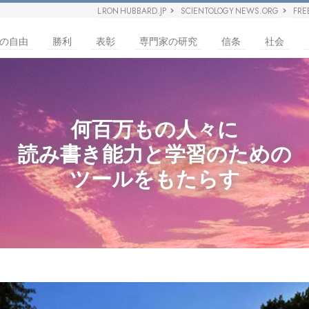
L RON HUBBARD.JP
SCIENTOLOGY NEWS.ORG
FRE
の自由
勝利
表彰
専門家の研究
信条
社会
何百万もの人々に
読み書き能力と学習のための
ツールをもたらす