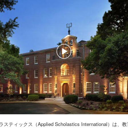
Play
Video
ィックス（Applied Scholastics International