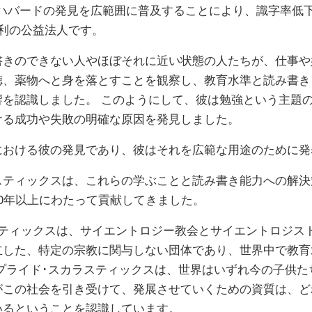
ン ハバードの発見を広範囲に普及することにより、識字率低
営利の公益法人です。
書きのできない人やほぼそれに近い状態の人たちが、仕事や
徳、薬物へと身を落とすことを観察し、教育水準と読み書き
響を認識しました。 このようにして、彼は勉強という主題
ける成功や失敗の明確な原因を発見しました。
における彼の発見であり、彼はそれを広範な用途のために発
スティックスは、これらの学ぶことと読み書き能力への解決
0年以上にわたって貢献してきました。
スティックスは、サイエントロジー教会とサイエントロジス
立した、特定の宗教に関与しない団体であり、世界中で教育
アプライド･スカラスティックスは、世界はいずれ今の子供た
がこの社会を引き受けて、発展させていくための資質は、ど
いるということを認識しています。