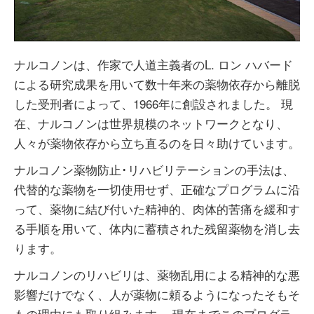
Video
ナルコノンは、作家で人道主義者のL. ロン ハバード
による研究成果を用いて数十年来の薬物依存から離脱
した受刑者によって、1966年に創設されました。 現
在、ナルコノンは世界規模のネットワークとなり、
人々が薬物依存から立ち直るのを日々助けています。
ナルコノン薬物防止･リハビリテーションの手法は、
代替的な薬物を一切使用せず、正確なプログラムに沿
って、薬物に結び付いた精神的、肉体的苦痛を緩和す
る手順を用いて、体内に蓄積された残留薬物を消し去
ります。
ナルコノンのリハビリは、薬物乱用による精神的な悪
影響だけでなく、人が薬物に頼るようになったそもそ
もの理由にも取り組みます。 現在までこのプログラ