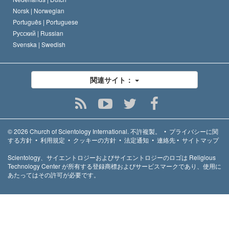
Norsk |
Norwegian
Português |
Portuguese
Русский |
Russian
Svenska |
Swedish
関連サイト：
© 2026
Church of Scientology International.
不許複製。
•
プライバシーに関
する方針
•
利用規定
•
クッキーの方針
•
法定通知
•
連絡先
•
サイトマップ
Scientology、サイエントロジーおよびサイエントロジーのロゴは Religious
Technology Center が所有する登録商標およびサービスマークであり、使用に
あたってはその許可が必要です。