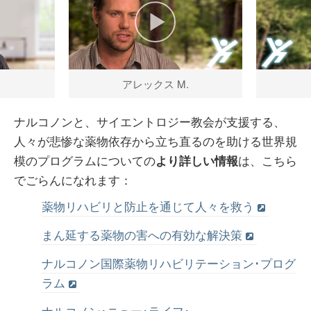
アレックス M.
ナルコノンと、サイエントロジー教会が支援する、
人々が悲惨な薬物依存から立ち直るのを助ける世界規
模のプログラムについての
は、こちら
より詳しい情報
でごらんになれます：
薬物リハビリと防止を通じて人々を救う
まん延する薬物の害への有効な解決策
ナルコノン国際薬物リハビリテーション･プログ
ラム
ナルコノン･ニュー･ライフ･