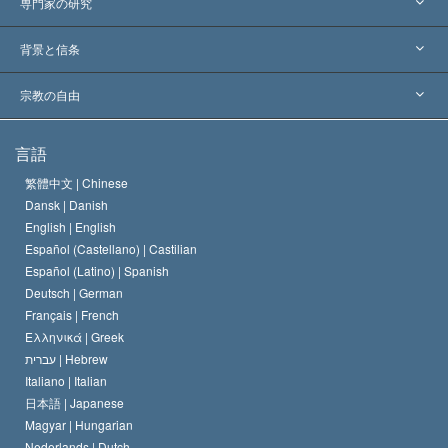
アメリカ
専門家の研究
世界各地での認可
各分野の専門家による見解
背景と信条
主要な裁定
世界を代表する専門家
L. ロン ハバード
宗教の自由
サイエントロジーの目指すもの
宗教の自由とは
言語
何でしょう？
サイエントロジー教会の信条
繁體中文 |
Chinese
人権の国際基準
Dansk |
Danish
サイエントロジストの規律
English |
English
宗教に関する宣言
Español (Castellano) |
Castilian
デビッド･ミスキャベッジ
Español (Latino) |
Spanish
Deutsch |
German
Français |
French
Ελληνικά |
Greek
עברית |
Hebrew
Italiano |
Italian
日本語 |
Japanese
Magyar |
Hungarian
Nederlands |
Dutch