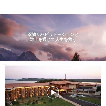
ル
型
メ
ニ
ュ
ー
薬物リハビリテーションと
防止を通じて人生を救う
Play