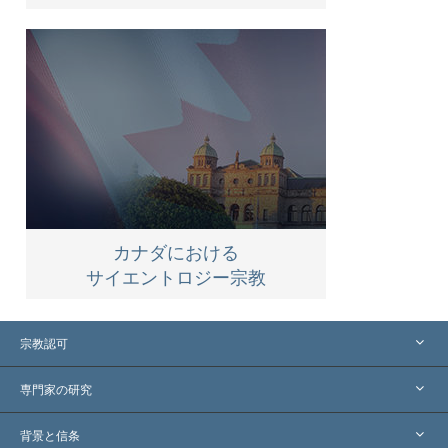
カナダにおける
サイエントロジー宗教
宗教認可
アメリカ
専門家の研究
世界各地での認可
各分野の専門家による見解
背景と信条