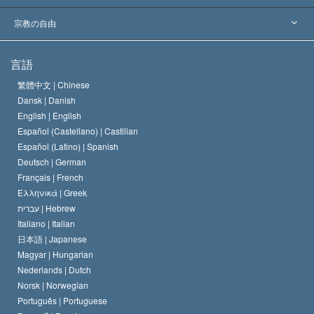
主要な裁定
世界を代表する専門家
L. ロン ハバード
宗教の自由
サイエントロジーの目指すもの
宗教の自由とは
言語
何でしょう？
サイエントロジー教会の信条
繁體中文 |
Chinese
人権の国際基準
Dansk |
Danish
サイエントロジストの規律
English |
English
宗教に関する宣言
Español (Castellano) |
Castilian
デビッド･ミスキャベッジ
Español (Latino) |
Spanish
Deutsch |
German
Français |
French
Ελληνικά |
Greek
עברית |
Hebrew
Italiano |
Italian
日本語 |
Japanese
Magyar |
Hungarian
Nederlands |
Dutch
Norsk |
Norwegian
Português |
Portuguese