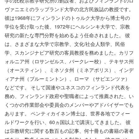
学の比較宗教学研究所の創設者、およびフィンランドのロ
ヴァニエミのラップランド大学の北方民族誌の教授です。
彼は1968年にフィンランドのトゥルク大学から博士号の
学位を受け取った後、1972年にヘルシンキ大学で、宗教
研究の新たな専門分野を始めるよう任命されました。 彼
は、さまざまな大学で宗教学、文化/社会人類学、民俗
学、スカンジナビア研究の客員教授を務めました。カリフ
ォルニア州（ロサンゼルス、バークレー校）、テキサス州
（オースティン）、ミネソタ州（ミネアポリス）、インデ
ィアナ州（ブルーミントン）、ローマ （サピエンツァ）
などです。 そして国連やユネスコのフィンランド代表を
務め、フィンランド政府や聖職者によって推薦された、い
くつかの作業部会や委員会のメンバーやアドバイザーでも
あります。 ペンティカイネン博士は、世界各地でフィー
ルドワークを行い、60ヵ国以上で講演してきました。 彼
は宗教研究に関する数百もの記事、何十冊もの書籍の著者