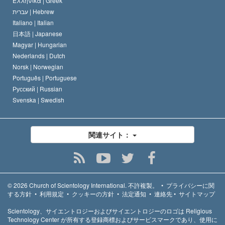
Ελληνικά |
Greek
עברית |
Hebrew
Italiano |
Italian
日本語 |
Japanese
Magyar |
Hungarian
Nederlands |
Dutch
Norsk |
Norwegian
Português |
Portuguese
Русский |
Russian
Svenska |
Swedish
関連サイト：
© 2026
Church of Scientology International.
不許複製。
•
プライバシーに関
する方針
•
利用規定
•
クッキーの方針
•
法定通知
•
連絡先
•
サイトマップ
Scientology、サイエントロジーおよびサイエントロジーのロゴは Religious
Technology Center が所有する登録商標およびサービスマークであり、使用に