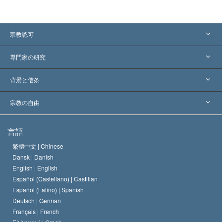
宗教認可
アメリカ
専門家の研究
世界各地での認可
各分野の専門家による見解
背景と信条
主要な裁定
世界を代表する専門家
L. ロン ハバード
宗教の自由
サイエントロジーの目指すもの
宗教の自由とは
言語
何でしょう？
サイエントロジー教会の信条
繁體中文 |
Chinese
人権の国際基準
Dansk |
Danish
サイエントロジストの規律
English |
English
宗教に関する宣言
Español (Castellano) |
Castilian
デビッド･ミスキャベッジ
Español (Latino) |
Spanish
Deutsch |
German
Français |
French