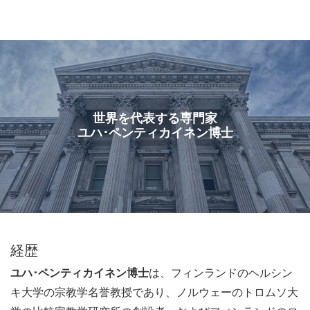
ル
型
メ
ニ
ュ
ー
世界を代表する専門家
ユハ･ペンティカイネン博士
経歴
ユハ･ペンティカイネン博士
は、フィンランドのヘルシン
キ大学の宗教学名誉教授であり、ノルウェーのトロムソ大