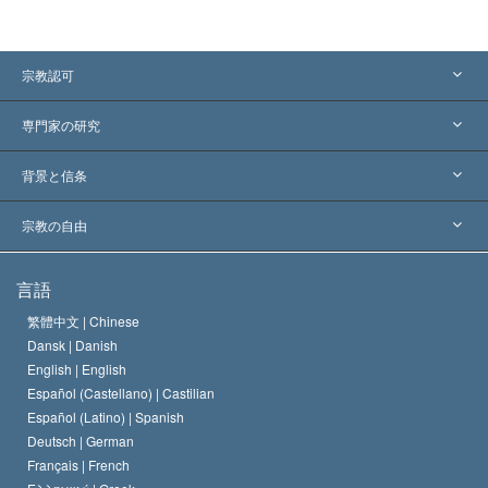
宗教認可
アメリカ
専門家の研究
世界各地での認可
各分野の専門家による見解
背景と信条
主要な裁定
世界を代表する専門家
L. ロン ハバード
宗教の自由
サイエントロジーの目指すもの
宗教の自由とは
言語
何でしょう？
サイエントロジー教会の信条
繁體中文 |
Chinese
人権の国際基準
Dansk |
Danish
サイエントロジストの規律
English |
English
宗教に関する宣言
Español (Castellano) |
Castilian
デビッド･ミスキャベッジ
Español (Latino) |
Spanish
Deutsch |
German
Français |
French