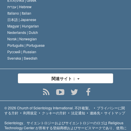
Ελληνικά |
Greek
עברית |
Hebrew
Italiano |
Italian
日本語 |
Japanese
Magyar |
Hungarian
Nederlands |
Dutch
Norsk |
Norwegian
Português |
Portuguese
Русский |
Russian
Svenska |
Swedish
関連サイト：
© 2026
Church of Scientology International.
不許複製。
•
プライバシーに関
する方針
•
利用規定
•
クッキーの方針
•
法定通知
•
連絡先
•
サイトマップ
Scientology、サイエントロジーおよびサイエントロジーのロゴは Religious
Technology Center が所有する登録商標およびサービスマークであり、使用に