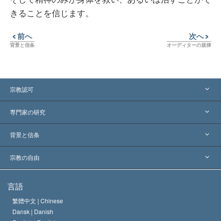
きることを信じます。
前へ
次へ
背景と信条
オーディターの規律
宗教認可
アメリカ
専門家の研究
世界各地での認可
各分野の専門家による見解
背景と信条
主要な裁定
世界を代表する専門家
L. ロン ハバード
宗教の自由
サイエントロジーの目指すもの
宗教の自由とは
言語
何でしょう？
サイエントロジー教会の信条
繁體中文 |
Chinese
人権の国際基準
Dansk |
Danish
サイエントロジストの規律