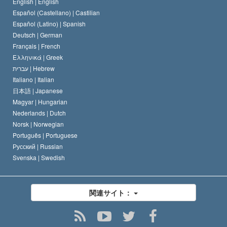
English |
English
宗教に関する宣言
Español (Castellano) |
Castilian
デビッド･ミスキャベッジ
Español (Latino) |
Spanish
Deutsch |
German
Français |
French
Ελληνικά |
Greek
עברית |
Hebrew
Italiano |
Italian
日本語 |
Japanese
Magyar |
Hungarian
Nederlands |
Dutch
Norsk |
Norwegian
Português |
Portuguese
Русский |
Russian
Svenska |
Swedish
関連サイト：