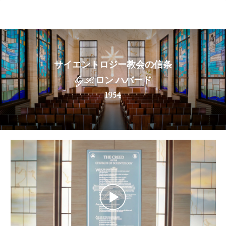
ル
型
メ
ニ
ュ
ー
サイエントロジー教会の信条
by L. ロン ハバード
1954
Play