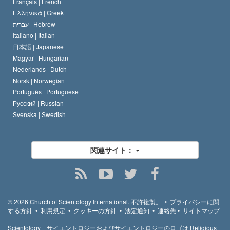
Français |
French
Ελληνικά |
Greek
עברית |
Hebrew
Italiano |
Italian
日本語 |
Japanese
Magyar |
Hungarian
Nederlands |
Dutch
Norsk |
Norwegian
Português |
Portuguese
Русский |
Russian
Svenska |
Swedish
関連サイト：
© 2026
Church of Scientology International.
不許複製。
•
プライバシーに関
する方針
•
利用規定
•
クッキーの方針
•
法定通知
•
連絡先
•
サイトマップ
Scientology、サイエントロジーおよびサイエントロジーのロゴは Religious