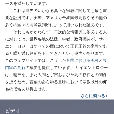
ーズを満たしています。
これは世界のいかなる真正な宗教に関しても最も重
要な証拠です。実際、アメリカ合衆国最高裁やその他の
多くの国々の高等裁判所によって用いられた証拠です。
それにもかかわらず、二次的な情報源に依拠する人
に対しては、世界各地の法廷、学者、政府機関が、サイ
エントロジーはすべての面において正真正銘の宗教であ
ると繰り返し判断を下してきたという事実があります。
このウェブサイトでは、こうした
各国における認可
と
専
門家の見解
の概要を提供しています。 サイエントロジー
は、精神を、また人間と宇宙および至高の存在との関係
を扱うため、言葉のあらゆる意味において宗教以外の
何
ものでも
あり得ません。
さらに調べる
ビデオ