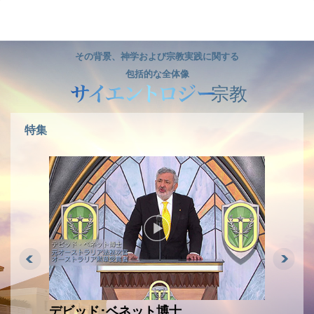
ル
型
メ
その背景、神学および宗教実践に関する
ニ
ュ
包括的な全体像
宗教
ー
特集
デビッド･ベネット博士