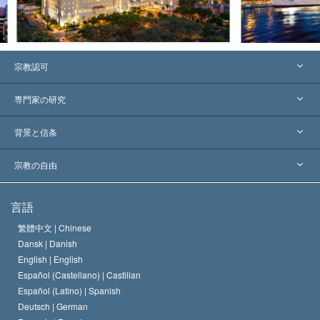
宗教認可
アメリカ
専門家の研究
世界各地での認可
各分野の専門家による見解
背景と信条
主要な裁定
世界を代表する専門家
L. ロン ハバード
宗教の自由
サイエントロジーの目指すもの
宗教の自由とは
言語
何でしょう？
サイエントロジー教会の信条
繁體中文 |
Chinese
人権の国際基準
Dansk |
Danish
サイエントロジストの規律
English |
English
宗教に関する宣言
Español (Castellano) |
Castilian
デビッド･ミスキャベッジ
Español (Latino) |
Spanish
Deutsch |
German