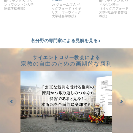
by フランク K. フリ
by ブライアン R. ウ
ン（ワシントン大学
by ジェームズ A. ベ
ィルソン博士
宗教学助教授）
ックフォード（イギ
（オックスフォード
リス、ワーウィック
大学･社会学名誉助
大学社会学教授）
教授）
各分野の専門家による見解を見る
サイエントロジー教会による
宗教の自由のための画期的な勝利