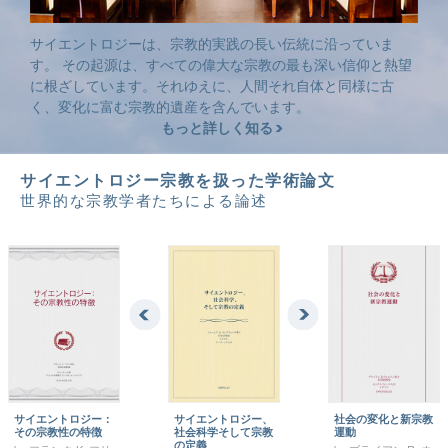
サイエントロジーは、宗教的実践の長い伝統に沿っていま
す。 その起源は、すべての偉大な宗教の最も深い信仰と熱望
に根ざしています。それゆえに、人間それ自体と同様に古
く、変化に富む宗教的遺産を含んでいます。
もっと詳しく知る
サイエントロジー宗教を扱った学術論文
世界的な宗教学者たちによる論述
サイエントロジー：
サイエントロジー、
社会の変化と新宗教
その宗教性の特徴
社会科学そして宗教
運動
の定義